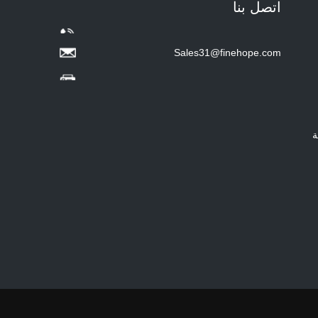
اتصل بنا
Hot sale Custom Baby
Diaper Changing Pad
mat Easy-to-Clean
Portable Changing
Sales31@finehope.com
Pad mat Wipeable
Waterproof Baby Pu
Foam Change Mat -
COPY - guihqc
ة