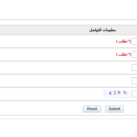
معلومات للتواصل
(* تطلب )
(* تطلب )