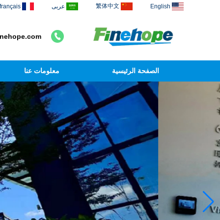
繁体中文
English
عربى
français
inehope.com
الصفحة الرئيسية
معلومات عنا