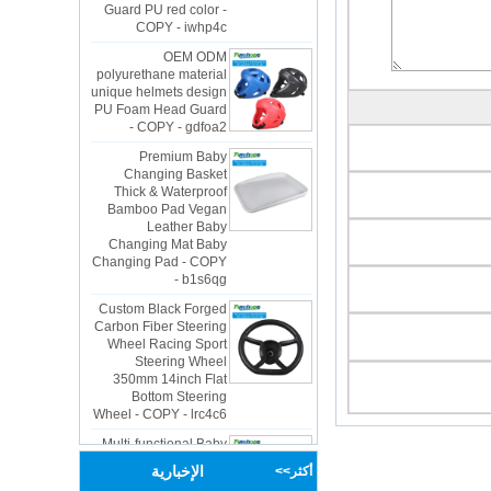
COPY - iwhp4c
OEM ODM
polyurethane material
unique helmets design
PU Foam Head Guard
- COPY - gdfoa2
Premium Baby
Changing Basket
Thick & Waterproof
Bamboo Pad Vegan
Leather Baby
Changing Mat Baby
Changing Pad - COPY
- b1s6qg
Custom Black Forged
Carbon Fiber Steering
Wheel Racing Sport
Steering Wheel
350mm 14inch Flat
Bottom Steering
Wheel - COPY - lrc4c6
Multi-functional Baby
Seat Self Skin Foamed
Portable The Baby
الإخبارية
أكثر>>
Floor Seat - COPY -
teg2uo