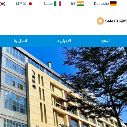
日本語
Italian
हिंदी
Deutsche
Sales31@f
المنتج
الإخبارية
اتصل بنا