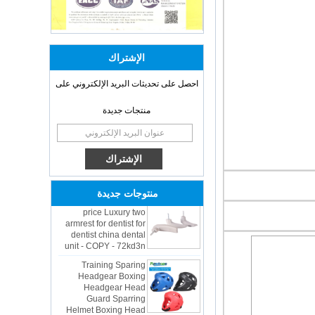
الإشتراك
احصل على تحديثات البريد الإلكتروني على
منتجات جديدة
OEM ODM
polyurethane material
unique helmets 2025
design PU Foam Head
Guard - COPY - sbtssd
High quality factory
منتوجات جديدة
price Luxury two
armrest for dentist for
dentist china dental
unit - COPY - 72kd3n
Training Sparing
Headgear Boxing
Headgear Head
Guard Sparring
Helmet Boxing Head
Guard PU red color -