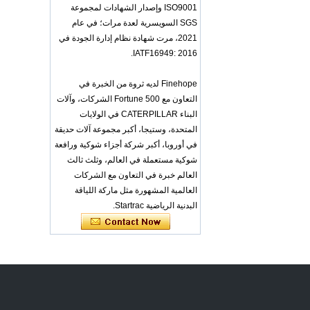
ISO9001 وإصدار الشهادات لمجموعة
OEM ODM
SGS السويسرية لعدة مرات؛ في عام
polyurethane material
unique helmets design
2021، مرت شهادة نظام إدارة الجودة في
PU Foam Head Guard
IATF16949: 2016.
- COPY - gdfoa2
Premium Baby
Finehope لديه ثروة من الخبرة في
Changing Basket
التعاون مع Fortune 500 الشركات، وآلات
Thick & Waterproof
Bamboo Pad Vegan
البناء CATERPILLAR في الولايات
Leather Baby
المتحدة، وستيجا، أكبر مجموعة آلات حديقة
Changing Mat Baby
Changing Pad - COPY
في أوروبا، أكبر شركة أجزاء شوكية ورافعة
- b1s6qg
شوكية مستعملة في العالم، وثلث ثالث
Custom Black Forged
العالم خبرة في التعاون مع الشركات
Carbon Fiber Steering
العالمية المشهورة مثل ماركة اللياقة
Wheel Racing Sport
البدنية الرياضية Startrac.
Steering Wheel
350mm 14inch Flat
Bottom Steering
Wheel - COPY - lrc4c6
Multi-functional Baby
Seat Self Skin Foamed
Portable The Baby
Floor Seat - COPY -
teg2uo