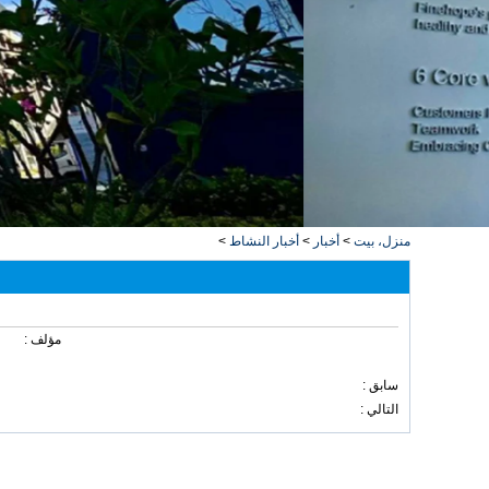
منزل، بيت
>
أخبار
>
أخبار النشاط
>
مؤلف :
سابق :
التالي :