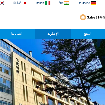
日本語
Italian
हिंदी
Deutsche
Sales31@f
المنتج
الإخبارية
اتصل بنا