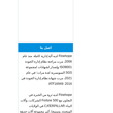
unique helmets 2025
design PU Foam Head
Guard - COPY - sbtssd
High quality factory
price Luxury two
armrest for dentist for
dentist china dental
unit - COPY - 72kd3n
Training Sparing
Headgear Boxing
اتصل بنا
Headgear Head
Guard Sparring
Helmet Boxing Head
Finehope لديه آلية إدارية كاملة. منذ عام
Guard PU red color -
2006، مرت مراجعة نظام إدارة الجودة
COPY - iwhp4c
ISO9001 وإصدار الشهادات لمجموعة
OEM ODM
SGS السويسرية لعدة مرات؛ في عام
polyurethane material
2021، مرت شهادة نظام إدارة الجودة في
unique helmets design
PU Foam Head Guard
IATF16949: 2016.
- COPY - gdfoa2
Premium Baby
Finehope لديه ثروة من الخبرة في
Changing Basket
التعاون مع Fortune 500 الشركات، وآلات
Thick & Waterproof
Bamboo Pad Vegan
البناء CATERPILLAR في الولايات
Leather Baby
المتحدة، وستيجا، أكبر مجموعة آلات حديقة