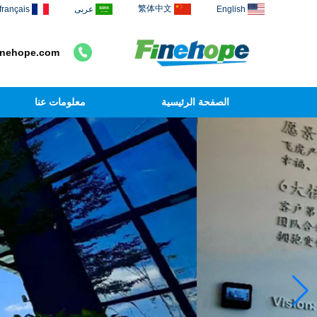
繁体中文
English
عربى
français
inehope.com
الصفحة الرئيسية
معلومات عنا