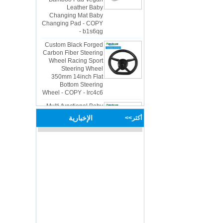
Changing Mat Baby
Changing Pad - COPY
- b1s6qg
Custom Black Forged
Carbon Fiber Steering
Wheel Racing Sport
Steering Wheel
350mm 14inch Flat
Bottom Steering
Wheel - COPY - lrc4c6
Multi-functional Baby
Seat Self Skin Foamed
Portable The Baby
الإخبارية
أكثر>>
Floor Seat - COPY -
teg2uo
Hot sale Custom Baby
Diaper Changing Pad
mat Easy-to-Clean
Portable Changing
Pad mat Wipeable
Waterproof Baby Pu
Foam Change Mat -
COPY - guihqc
OEM ODM
polyurethane material