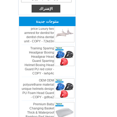
unique helmets 2025
design PU Foam Head
Guard - COPY - sbtssd
High quality factory
منتوجات جديدة
price Luxury two
armrest for dentist for
dentist china dental
unit - COPY - 72kd3n
Training Sparing
Headgear Boxing
Headgear Head
Guard Sparring
Helmet Boxing Head
Guard PU red color -
COPY - iwhp4c
OEM ODM
polyurethane material
unique helmets design
PU Foam Head Guard
- COPY - gdfoa2
Premium Baby
Changing Basket
Thick & Waterproof
Bamboo Pad Vegan
Leather Baby