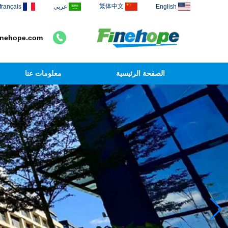
繁体中文
English
عربى
français
inehope.com
الصفحة الرئيسية
معلومات عنا