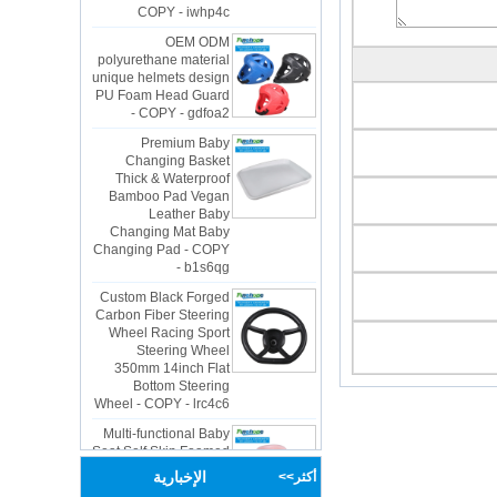
OEM ODM
polyurethane material
unique helmets design
PU Foam Head Guard
- COPY - gdfoa2
Premium Baby
Changing Basket
Thick & Waterproof
Bamboo Pad Vegan
Leather Baby
Changing Mat Baby
Changing Pad - COPY
- b1s6qg
Custom Black Forged
Carbon Fiber Steering
Wheel Racing Sport
Steering Wheel
350mm 14inch Flat
Bottom Steering
Wheel - COPY - lrc4c6
Multi-functional Baby
Seat Self Skin Foamed
Portable The Baby
Floor Seat - COPY -
الإخبارية
أكثر>>
teg2uo