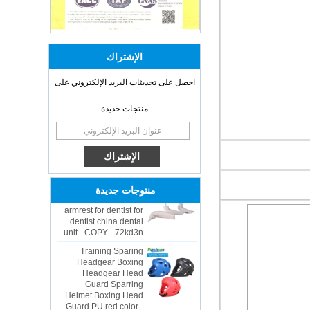
الإشتراك
احصل على تحديثات البريد الإلكتروني على
منتجات جديدة
OEM ODM
polyurethane material
unique helmets 2025
design PU Foam Head
Guard - COPY - sbtssd
High quality factory
price Luxury two
منتوجات جديدة
armrest for dentist for
dentist china dental
unit - COPY - 72kd3n
Training Sparing
Headgear Boxing
Headgear Head
Guard Sparring
Helmet Boxing Head
Guard PU red color -
COPY - iwhp4c