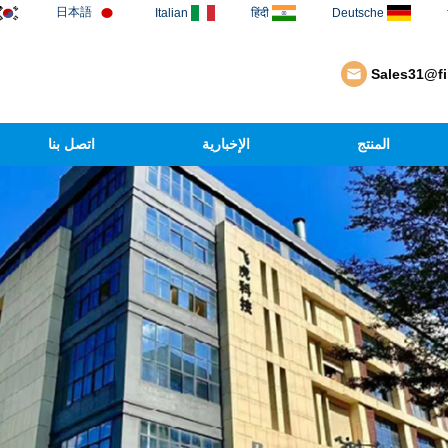
日本語
Italian
हिंदी
Deutsche
Sales31@f
المنتج
الإخبارية
اتصل بنا