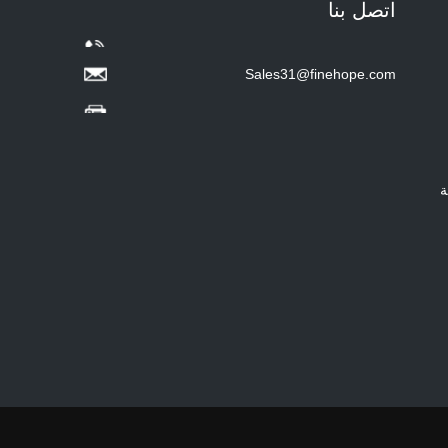
Hot sale Custom Baby
اتصل بنا
Diaper Changing Pad
mat Easy-to-Clean
Portable Changing
Pad mat Wipeable
Sales31@finehope.com
Waterproof Baby Pu
Foam Change Mat -
COPY - guihqc
ة