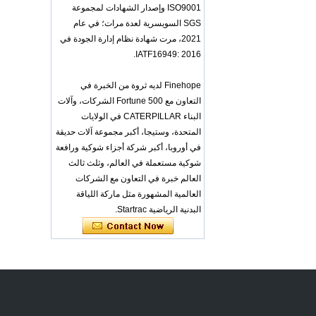
OEM ODM
ISO9001 وإصدار الشهادات لمجموعة
polyurethane material
SGS السويسرية لعدة مرات؛ في عام
unique helmets design
PU Foam Head Guard
2021، مرت شهادة نظام إدارة الجودة في
- COPY - gdfoa2
IATF16949: 2016.
Premium Baby
Changing Basket
Finehope لديه ثروة من الخبرة في
Thick & Waterproof
التعاون مع Fortune 500 الشركات، وآلات
Bamboo Pad Vegan
Leather Baby
البناء CATERPILLAR في الولايات
Changing Mat Baby
المتحدة، وستيجا، أكبر مجموعة آلات حديقة
Changing Pad - COPY
في أوروبا، أكبر شركة أجزاء شوكية ورافعة
- b1s6qg
شوكية مستعملة في العالم، وثلث ثالث
Custom Black Forged
العالم خبرة في التعاون مع الشركات
Carbon Fiber Steering
Wheel Racing Sport
العالمية المشهورة مثل ماركة اللياقة
Steering Wheel
البدنية الرياضية Startrac.
350mm 14inch Flat
Bottom Steering
Wheel - COPY - lrc4c6
Multi-functional Baby
Seat Self Skin Foamed
Portable The Baby
Floor Seat - COPY -
teg2uo