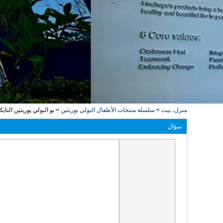
منزل، بيت
>
سلسلة منتجات الأطفال البولي يوريثين
>
بو البولي يوريثين الت
سؤال