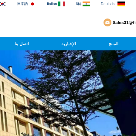
日本語
Italian
हिंदी
Deutsche
Sales31@f
المنتج
الإخبارية
اتصل بنا