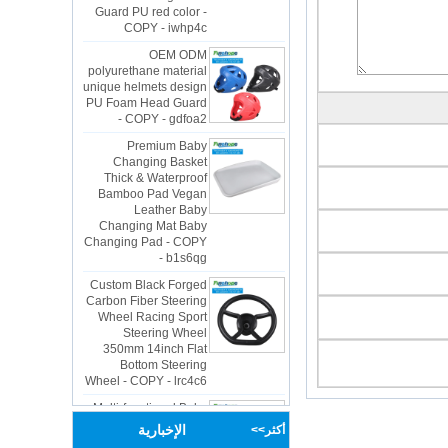
COPY - iwhp4c
OEM ODM
polyurethane material
unique helmets design
PU Foam Head Guard
- COPY - gdfoa2
Premium Baby
Changing Basket
Thick & Waterproof
Bamboo Pad Vegan
Leather Baby
Changing Mat Baby
Changing Pad - COPY
- b1s6qg
Custom Black Forged
Carbon Fiber Steering
Wheel Racing Sport
Steering Wheel
350mm 14inch Flat
Bottom Steering
Wheel - COPY - lrc4c6
Multi-functional Baby
Seat Self Skin Foamed
Portable The Baby
الإخبارية
أكثر>>
Floor Seat - COPY -