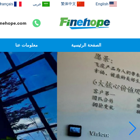
繁体中文
English
عربى
français
inehope.com
الصفحة الرئيسية
معلومات عنا