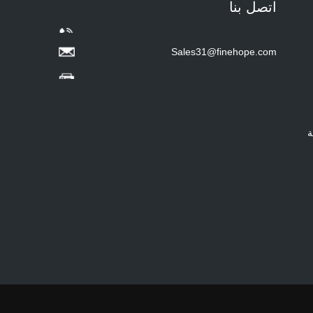
اتصل بنا
Hot sale Custom Baby
Diaper Changing Pad
mat Easy-to-Clean
Portable Changing
Sales31@finehope.com
Pad mat Wipeable
Waterproof Baby Pu
Foam Change Mat -
COPY - guihqc
ة