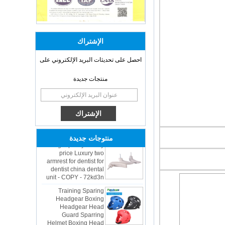
الإشتراك
احصل على تحديثات البريد الإلكتروني على
منتجات جديدة
OEM ODM
polyurethane material
unique helmets 2025
design PU Foam Head
Guard - COPY - sbtssd
High quality factory
منتوجات جديدة
price Luxury two
armrest for dentist for
dentist china dental
unit - COPY - 72kd3n
Training Sparing
Headgear Boxing
Headgear Head
Guard Sparring
Helmet Boxing Head
Guard PU red color -