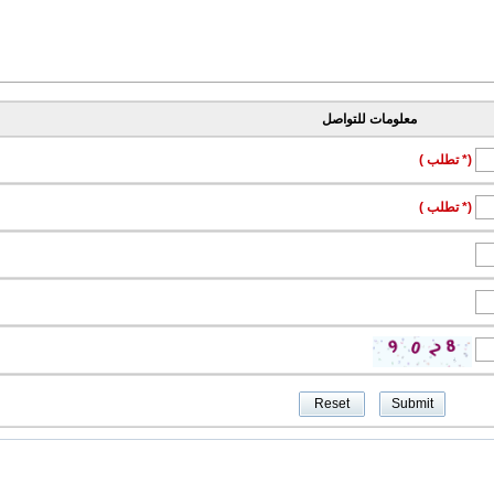
معلومات للتواصل
(* تطلب )
(* تطلب )