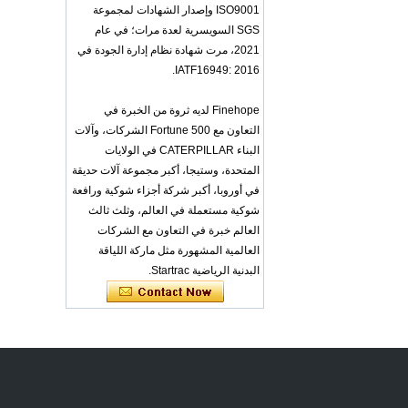
ISO9001 وإصدار الشهادات لمجموعة
OEM ODM
SGS السويسرية لعدة مرات؛ في عام
polyurethane material
2021، مرت شهادة نظام إدارة الجودة في
unique helmets design
PU Foam Head Guard
IATF16949: 2016.
- COPY - gdfoa2
Premium Baby
Finehope لديه ثروة من الخبرة في
Changing Basket
التعاون مع Fortune 500 الشركات، وآلات
Thick & Waterproof
Bamboo Pad Vegan
البناء CATERPILLAR في الولايات
Leather Baby
المتحدة، وستيجا، أكبر مجموعة آلات حديقة
Changing Mat Baby
في أوروبا، أكبر شركة أجزاء شوكية ورافعة
Changing Pad - COPY
- b1s6qg
شوكية مستعملة في العالم، وثلث ثالث
العالم خبرة في التعاون مع الشركات
Custom Black Forged
Carbon Fiber Steering
العالمية المشهورة مثل ماركة اللياقة
Wheel Racing Sport
البدنية الرياضية Startrac.
Steering Wheel
350mm 14inch Flat
Bottom Steering
Wheel - COPY - lrc4c6
Multi-functional Baby
Seat Self Skin Foamed
Portable The Baby
Floor Seat - COPY -
teg2uo