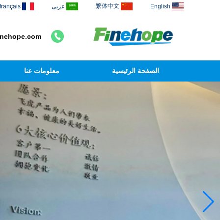
繁体中文
English
عربى
français
inehope.com
الصفحة الرئيسية
معلومات عنا