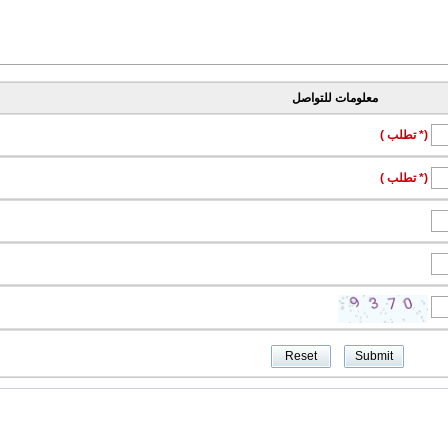
معلومات للتواصل
(* تطلب )
(* تطلب )