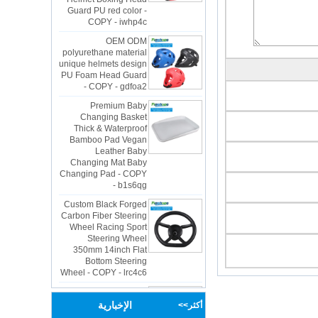
COPY - iwhp4c
OEM ODM
polyurethane material
unique helmets design
PU Foam Head Guard
- COPY - gdfoa2
Premium Baby
Changing Basket
Thick & Waterproof
Bamboo Pad Vegan
Leather Baby
Changing Mat Baby
Changing Pad - COPY
- b1s6qg
Custom Black Forged
Carbon Fiber Steering
Wheel Racing Sport
Steering Wheel
350mm 14inch Flat
Bottom Steering
Wheel - COPY - lrc4c6
Multi-functional Baby
Seat Self Skin Foamed
Portable The Baby
الإخبارية
أكثر>>
Floor Seat - COPY -