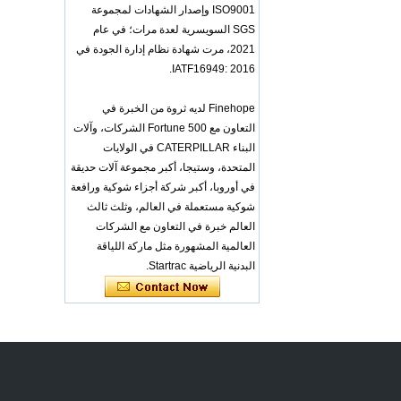
COPY - iwhp4c
ISO9001 وإصدار الشهادات لمجموعة
OEM ODM
SGS السويسرية لعدة مرات؛ في عام
polyurethane material
2021، مرت شهادة نظام إدارة الجودة في
unique helmets design
IATF16949: 2016.
PU Foam Head Guard
- COPY - gdfoa2
Premium Baby
Finehope لديه ثروة من الخبرة في
Changing Basket
التعاون مع Fortune 500 الشركات، وآلات
Thick & Waterproof
البناء CATERPILLAR في الولايات
Bamboo Pad Vegan
Leather Baby
المتحدة، وستيجا، أكبر مجموعة آلات حديقة
Changing Mat Baby
في أوروبا، أكبر شركة أجزاء شوكية ورافعة
Changing Pad - COPY
شوكية مستعملة في العالم، وثلث ثالث
- b1s6qg
العالم خبرة في التعاون مع الشركات
Custom Black Forged
العالمية المشهورة مثل ماركة اللياقة
Carbon Fiber Steering
Wheel Racing Sport
البدنية الرياضية Startrac.
Steering Wheel
350mm 14inch Flat
Bottom Steering
Wheel - COPY - lrc4c6
Multi-functional Baby
Seat Self Skin Foamed
Portable The Baby
Floor Seat - COPY -
teg2uo