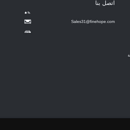
اتصل بنا
Hot sale Custom Baby
Diaper Changing Pad
mat Easy-to-Clean
Sales31@finehope.com
Portable Changing
Pad mat Wipeable
Waterproof Baby Pu
Foam Change Mat -
COPY - guihqc
ة