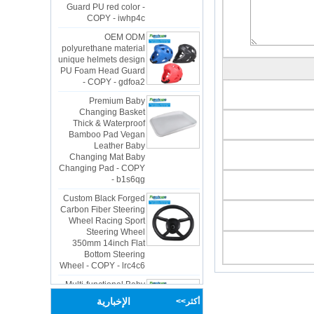
COPY - iwhp4c
OEM ODM
polyurethane material
unique helmets design
PU Foam Head Guard
- COPY - gdfoa2
Premium Baby
Changing Basket
Thick & Waterproof
Bamboo Pad Vegan
Leather Baby
Changing Mat Baby
Changing Pad - COPY
- b1s6qg
Custom Black Forged
Carbon Fiber Steering
Wheel Racing Sport
Steering Wheel
350mm 14inch Flat
Bottom Steering
Wheel - COPY - lrc4c6
Multi-functional Baby
Seat Self Skin Foamed
Portable The Baby
الإخبارية
أكثر>>
Floor Seat - COPY -
teg2uo