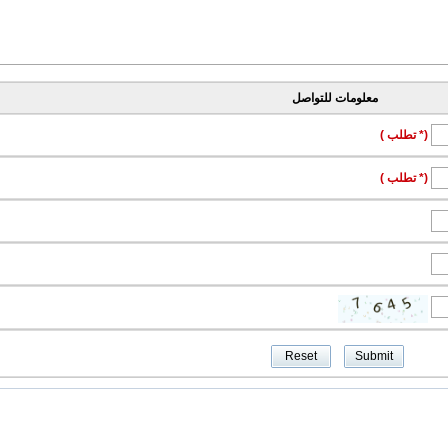
معلومات للتواصل
(* تطلب )
(* تطلب )