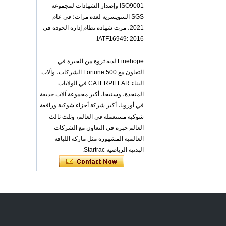
ISO9001 وإصدار الشهادات لمجموعة
OEM ODM
SGS السويسرية لعدة مرات؛ في عام
polyurethane material
unique helmets design
2021، مرت شهادة نظام إدارة الجودة في
PU Foam Head Guard
IATF16949: 2016.
- COPY - gdfoa2
Premium Baby
Finehope لديه ثروة من الخبرة في
Changing Basket
التعاون مع Fortune 500 الشركات، وآلات
Thick & Waterproof
Bamboo Pad Vegan
البناء CATERPILLAR في الولايات
Leather Baby
المتحدة، وستيجا، أكبر مجموعة آلات حديقة
Changing Mat Baby
Changing Pad - COPY
في أوروبا، أكبر شركة أجزاء شوكية ورافعة
- b1s6qg
شوكية مستعملة في العالم، وثلث ثالث
Custom Black Forged
العالم خبرة في التعاون مع الشركات
Carbon Fiber Steering
العالمية المشهورة مثل ماركة اللياقة
Wheel Racing Sport
البدنية الرياضية Startrac.
Steering Wheel
350mm 14inch Flat
Bottom Steering
Wheel - COPY - lrc4c6
Multi-functional Baby
Seat Self Skin Foamed
Portable The Baby
Floor Seat - COPY -
teg2uo