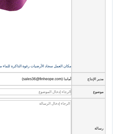
مكان العمل سجاد الأرضيات رغوة الذاكرة للماء متكامل PU البولي يوريثين الدائمة مكتب حصيرة مكافحة التعب
مدير الإنتاج
أماندا (sales36@finheope.com)
موضوع
رسالة