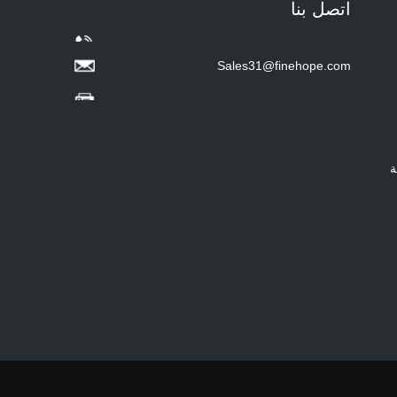
اتصل بنا
Hot sale Custom Baby
Diaper Changing Pad
mat Easy-to-Clean
Portable Changing
Sales31@finehope.com
Pad mat Wipeable
Waterproof Baby Pu
Foam Change Mat -
COPY - guihqc
ة