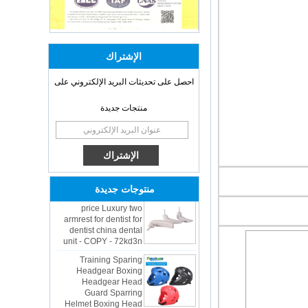
الإشتراك
احصل على تحديثات البريد الإلكتروني على
منتجات جديدة
OEM ODM
polyurethane material
unique helmets 2025
design PU Foam Head
Guard - COPY - sbtssd
High quality factory
منتوجات جديدة
price Luxury two
armrest for dentist for
dentist china dental
unit - COPY - 72kd3n
Training Sparing
Headgear Boxing
Headgear Head
Guard Sparring
Helmet Boxing Head
Guard PU red color -