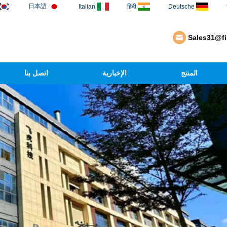
日本語
Italian
हिंदी
Deutsche
Sales31@f
المنتج
الإخبارية
اتصل بنا