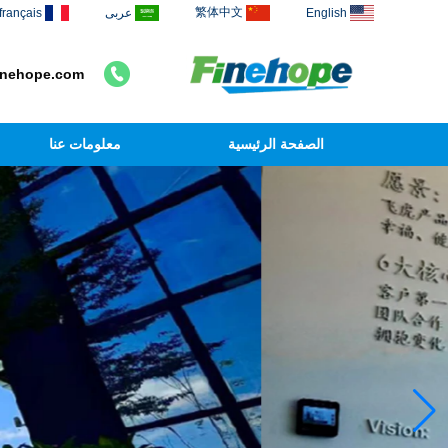
繁体中文
English
عربى
français
inehope.com
الصفحة الرئيسية
معلومات عنا