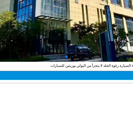
لسيارة رغوة الجلد لا يتجزأ من البولي يوريثين للسيارات