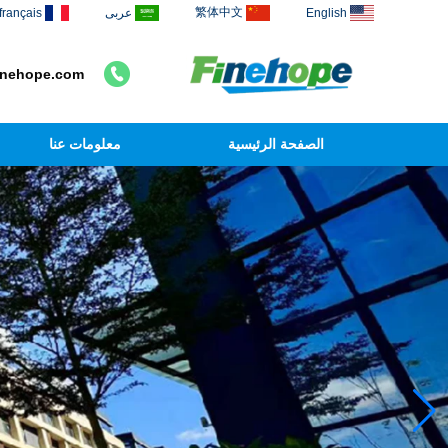
繁体中文
English
عربى
français
inehope.com
الصفحة الرئيسية
معلومات عنا