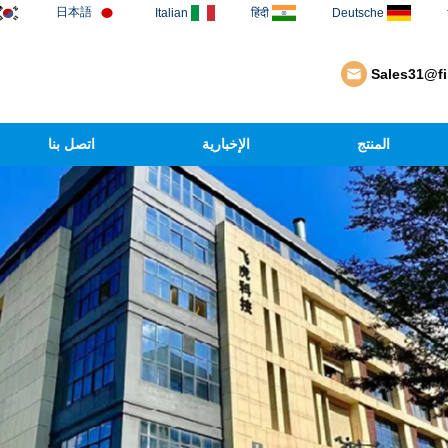
日本語
Italian
हिंदी
Deutsche
Sales31@f
المنتج
الإخبارية
اتصل بنا