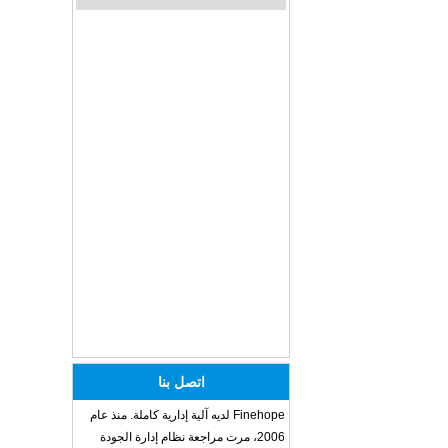
Hot sale Custom Baby
Diaper Changing Pad
mat Easy-to-Clean
Portable Changing
Pad mat Wipeable
Waterproof Baby Pu
Foam Change Mat -
COPY - guihqc
OEM ODM
polyurethane material
unique helmets 2025
design PU Foam Head
Guard - COPY - sbtssd
High quality factory
price Luxury two
armrest for dentist for
dentist china dental
unit - COPY - 72kd3n
Training Sparing
Headgear Boxing
Headgear Head
Guard Sparring
اتصل بنا
Helmet Boxing Head
Guard PU red color -
Finehope لديه آلية إدارية كاملة. منذ عام
COPY - iwhp4c
2006، مرت مراجعة نظام إدارة الجودة