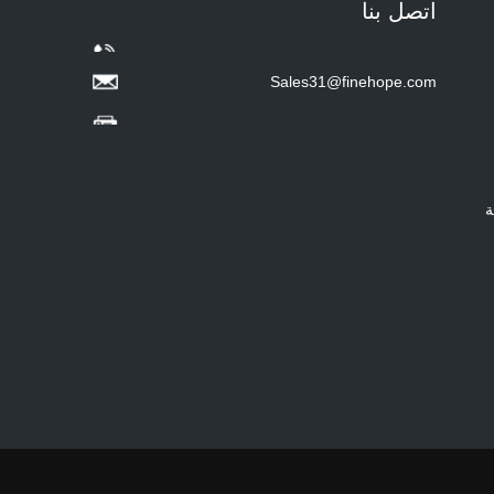
اتصل بنا
Diaper Changing Pad
mat Easy-to-Clean
Portable Changing
Pad mat Wipeable
Sales31@finehope.com
Waterproof Baby Pu
Foam Change Mat -
COPY - guihqc
ة