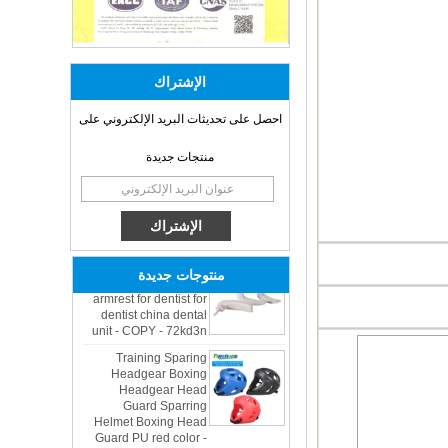
الإشتراك
احصل على تحديثات البريد الإلكتروني على
OEM ODM
منتجات جديدة
polyurethane material
unique helmets 2025
design PU Foam Head
Guard - COPY - sbtssd
High quality factory
price Luxury two
منتوجات جديدة
armrest for dentist for
dentist china dental
unit - COPY - 72kd3n
Training Sparing
Headgear Boxing
Headgear Head
Guard Sparring
Helmet Boxing Head
Guard PU red color -
COPY - iwhp4c