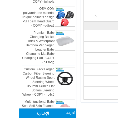
OEM ODM
polyurethane material
unique helmets design
PU Foam Head Guard
- COPY - gdfoa2
Premium Baby
Changing Basket
Thick & Waterproof
Bamboo Pad Vegan
Leather Baby
Changing Mat Baby
Changing Pad - COPY
- b1s6qg
Custom Black Forged
Carbon Fiber Steering
Wheel Racing Sport
Steering Wheel
350mm 14inch Flat
Bottom Steering
Wheel - COPY - lrc4c6
Multi-functional Baby
Seat Self Skin Foamed
Portable The Baby
Floor Seat - COPY -
teg2uo
الإخبارية
أكثر>>