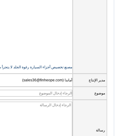
مصنع تخصيص أجزاء السيارة رغوة الجلد لا يتجزأ م
مدير الإنتاج
أماندا (sales36@finheope.com)
موضوع
رسالة