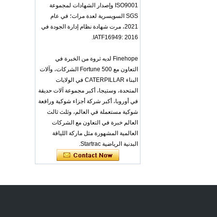
OEM ODM
ISO9001 وإصدار الشهادات لمجموعة
polyurethane material
SGS السويسرية لعدة مرات؛ في عام
unique helmets design
PU Foam Head Guard
2021، مرت شهادة نظام إدارة الجودة في
- COPY - gdfoa2
IATF16949: 2016.
Premium Baby
Changing Basket
Finehope لديه ثروة من الخبرة في
Thick & Waterproof
Bamboo Pad Vegan
التعاون مع Fortune 500 الشركات، وآلات
Leather Baby
البناء CATERPILLAR في الولايات
Changing Mat Baby
المتحدة، وستيجا، أكبر مجموعة آلات حديقة
Changing Pad - COPY
- b1s6qg
في أوروبا، أكبر شركة أجزاء شوكية ورافعة
شوكية مستعملة في العالم، وثلث ثالث
Custom Black Forged
Carbon Fiber Steering
العالم خبرة في التعاون مع الشركات
Wheel Racing Sport
العالمية المشهورة مثل ماركة اللياقة
Steering Wheel
البدنية الرياضية Startrac.
350mm 14inch Flat
Bottom Steering
Wheel - COPY - lrc4c6
Multi-functional Baby
Seat Self Skin Foamed
Portable The Baby
Floor Seat - COPY -
teg2uo
Hot sale Custom Baby