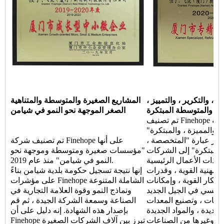
، والتكرير ، والتمييز ،
المشاريع الصغيرة والمتوسطة والمتناهية
ة والمتوسطة المبتكرة
الصغر الموجهة نحو النمو في شيامن
تم تصنيف Finehope على أنها "شركة Xiamen
، والمميزة ، والمبتكرة"
عام 2020. تشير عبارة "المتخصصة ،
تم تصنيف شركة Finehope على أنها
 والمبتكرة" إلى الشركات
"مؤسسات صغيرة ومتوسطة وموجهة نحو
 ذات الأعمال الرئيسية
النمو في شيامن" منذ عام 2019.
المهنية القوية ، وقدرات
إنها نتيجة تسجيل حكومة بلدية شيامن بناءً
ابتكار القوية ، وإمكانات
على مؤشرات Finehope الشاملة المتنوعة
رئيسي في الجيل الجديد
ونماذج النمو وقوة العلامة التجارية في
لومات ، وتصنيع المعدات
الصناعة وسمعة الشركة الجيدة ، ثم قم
جديدة ، والمواد الجديدة
بإصدار هذه الشهادة. إنه دليل على أن
وي وغيرها من الصناعات
Finehope تبرز بين آلاف الشركات الصغيرة