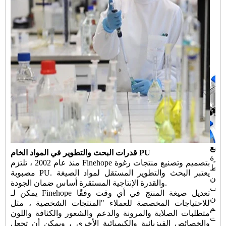
صنيع
قدرات البحث والتطوير في المواد الخام PU
ميم وتصنيع معدات الأتمتة نادرة
منذ عام 2002 ، تلتزم Finehope بتصميم وتصنيع منتجات رغوة
خلط
مصبوبة PU. يعتبر البحث والتطوير المستقل لمواد الصيغة
حقن PU الجديدة وتحويل الأتمتة لخط الإنتاج ، لضمان تقليل
والقدرة الإنتاجية المستقرة أساس ضمان الجودة.
اليف
يمكن لـ Finehope تعديل صيغة المنتج في أي وقت وفقًا
يمكن
للاحتياجات المخصصة للعملاء "المنتجات الشخصية ، مثل
صميم
متطلبات الصلابة والمرونة والدعم والشعور والكثافة واللون
يبات
والخصائص الفيزيائية والكيميائية الأخرى ، ويمكن أن تجعل