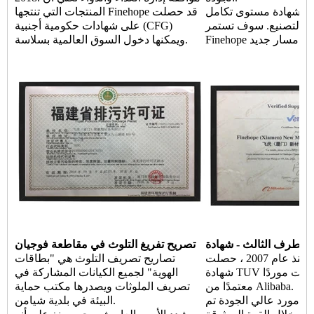
شهادة مستوى تكامل Finehope
المنتجات التي تنتجها Finehope قد حصلت
ة والتصنيع. سوف تستمر
على شهادات حكومية أجنبية (CFG)
 في اتخاذ مسار جديد
ويمكنها دخول السوق العالمية بسلاسة.
دة TUV
تصريح تفريغ التلوث في مقاطعة فوجيان
منذ عام 2007 ، حصلت Finehope على
تصاريح تصريف التلوث هي "بطاقات
شهادة TUV باستمرار وأصبحت موردًا
الهوية" لجميع الكيانات المشاركة في
معتمدًا من Alibaba.
تصريف الملوثات ويصدرها مكتب حماية
هو مورد عالي الجودة تم
البيئة في بلدية شيامن.