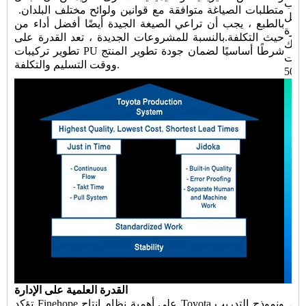
سباب
متطلبات الصياغة متوافقة مع قوانين ولوائح مختلف البلدان. ​​
بالطبع ، يجب أن تراعي الصيغة الجيدة أيضًا أفضل أداء من
ض التكاليف باستمرار وابتكار
حيث التكلفة.بالنسبة للمشروعات الجديدة ، تعد القدرة على
لذلك
تطوير تركيبات PU شرطًا أساسيًا لضمان جودة تطوير المنتج
Fort
ووقت التسليم والتكلفة.
القدرة العلمية على الإدارة
تؤكد Finehope على أهمية نظام إنتاج Toyota ونموذج التدريب