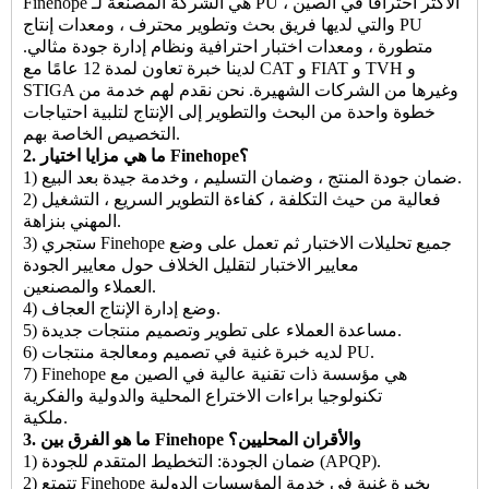
Finehope هي الشركة المصنعة لـ PU الأكثر احترافًا في الصين ،
والتي لديها فريق بحث وتطوير محترف ، ومعدات إنتاج PU
متطورة ، ومعدات اختبار احترافية ونظام إدارة جودة مثالي.
لدينا خبرة تعاون لمدة 12 عامًا مع CAT و FIAT و TVH و
STIGA وغيرها من الشركات الشهيرة. نحن نقدم لهم خدمة من
خطوة واحدة من البحث والتطوير إلى الإنتاج لتلبية احتياجات
التخصيص الخاصة بهم.
2. ما هي مزايا اختيار Finehope؟
1) ضمان جودة المنتج ، وضمان التسليم ، وخدمة جيدة بعد البيع.
2) فعالية من حيث التكلفة ، كفاءة التطوير السريع ، التشغيل
المهني بنزاهة.
3) ستجري Finehope جميع تحليلات الاختبار ثم تعمل على وضع
معايير الاختبار لتقليل الخلاف حول معايير الجودة
العملاء والمصنعين.
4) وضع إدارة الإنتاج العجاف.
5) مساعدة العملاء على تطوير وتصميم منتجات جديدة.
6) لديه خبرة غنية في تصميم ومعالجة منتجات PU.
7) Finehope هي مؤسسة ذات تقنية عالية في الصين مع
تكنولوجيا براءات الاختراع المحلية والدولية والفكرية
ملكية.
3. ما هو الفرق بين Finehope والأقران المحليين؟
1) ضمان الجودة: التخطيط المتقدم للجودة (APQP).
2) تتمتع Finehope بخبرة غنية في خدمة المؤسسات الدولية