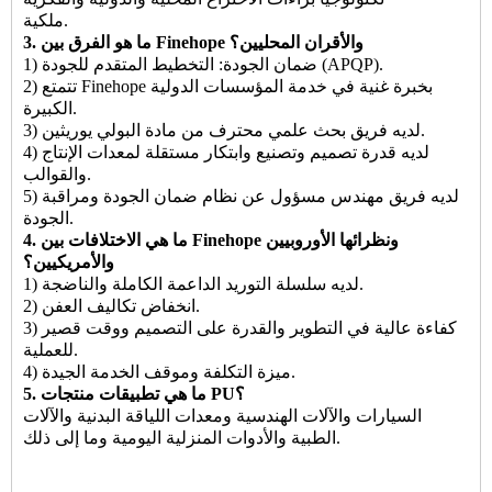
ملكية.
3. ما هو الفرق بين Finehope والأقران المحليين؟
1) ضمان الجودة: التخطيط المتقدم للجودة (APQP).
2) تتمتع Finehope بخبرة غنية في خدمة المؤسسات الدولية
الكبيرة.
3) لديه فريق بحث علمي محترف من مادة البولي يوريثين.
4) لديه قدرة تصميم وتصنيع وابتكار مستقلة لمعدات الإنتاج
والقوالب.
5) لديه فريق مهندس مسؤول عن نظام ضمان الجودة ومراقبة
الجودة.
4. ما هي الاختلافات بين Finehope ونظرائها الأوروبيين
والأمريكيين؟
1) لديه سلسلة التوريد الداعمة الكاملة والناضجة.
2) انخفاض تكاليف العفن.
3) كفاءة عالية في التطوير والقدرة على التصميم ووقت قصير
للعملية.
4) ميزة التكلفة وموقف الخدمة الجيدة.
5. ما هي تطبيقات منتجات PU؟
السيارات والآلات الهندسية ومعدات اللياقة البدنية والآلات
الطبية والأدوات المنزلية اليومية وما إلى ذلك.