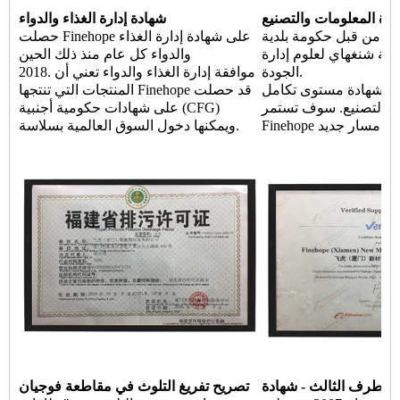
ارة المعلومات والتصنيع
شهادة إدارة الغذاء والدواء
ادة من قبل حكومة بلدية
حصلت Finehope على شهادة إدارة الغذاء
مية شنغهاي لعلوم إدارة
والدواء كل عام منذ ذلك الحين
الجودة.
2018. موافقة إدارة الغذاء والدواء تعني أن
شهادة مستوى تكامل Finehope
المنتجات التي تنتجها Finehope قد حصلت
ة والتصنيع. سوف تستمر
على شهادات حكومية أجنبية (CFG)
 في اتخاذ مسار جديد
ويمكنها دخول السوق العالمية بسلاسة.
دة TUV
تصريح تفريغ التلوث في مقاطعة فوجيان