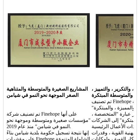
، والتكرير ، والتمييز ،
المشاريع الصغيرة والمتوسطة والمتناهية
ة والمتوسطة المبتكرة
الصغر الموجهة نحو النمو في شيامن
تم تصنيف Finehope على أنها "شركة Xiamen
، والمميزة ، والمبتكرة"
عام 2020. تشير عبارة "المتخصصة ،
تم تصنيف شركة Finehope على أنها
 والمبتكرة" إلى الشركات
"مؤسسات صغيرة ومتوسطة وموجهة نحو
 ذات الأعمال الرئيسية
النمو في شيامن" منذ عام 2019.
المهنية القوية ، وقدرات
إنها نتيجة تسجيل حكومة بلدية شيامن بناءً
ابتكار القوية ، وإمكانات
على مؤشرات Finehope الشاملة المتنوعة