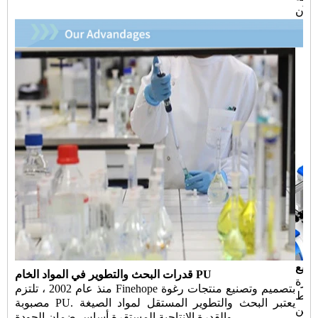
صنيع
قدرات البحث والتطوير في المواد الخام PU
ميم وتصنيع معدات الأتمتة نادرة
منذ عام 2002 ، تلتزم Finehope بتصميم وتصنيع منتجات رغوة
خلط
مصبوبة PU. يعتبر البحث والتطوير المستقل لمواد الصيغة
حقن PU الجديدة وتحويل الأتمتة لخط الإنتاج ، لضمان تقليل
والقدرة الإنتاجية المستقرة أساس ضمان الجودة.