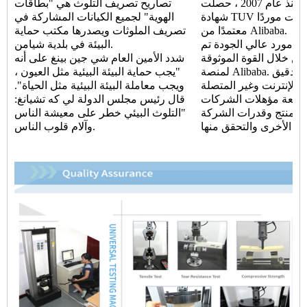
منذ عام 2007 ، حصلت Finehope على
تصاريح تصريف التلوث هي "بطاقات
شهادة TUV باستمرار وأصبحت موردًا
الهوية" لجميع الكيانات المشاركة في
معتمدًا من Alibaba.
تصريف الملوثات ويصدرها مكتب حماية
هو مورد عالي الجودة تم
البيئة في بلدية شيامن.
من خلال القوة الموثوقة
شدد الأمين العام شي جين بينغ على أنه
لمنصة Alibaba. من خلال عمليات التدقيق
"يجب حماية البيئة البيئية مثل العيون ،
 الإنترنت وغير المتصلة
ويجب معاملة البيئة البيئية مثل الحياة".
 مراجعة مؤهلات الشركات
قال رئيس مجلس الدولة لي كه تشيانغ:
 المنتج وقدرات الشركة
"التلوث البيئي خطر على معيشة الناس
وآلام قلوب الناس.