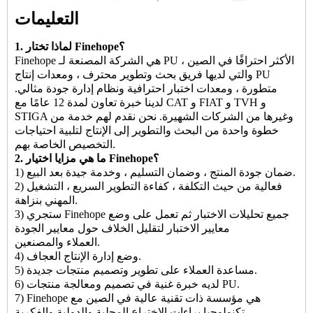
التعليمات
1. لماذا تختار Finehope؟
Finehope هي الشركة المصنعة لـ PU الأكثر احترافًا في الصين ،
والتي لديها فريق بحث وتطوير محترف ، ومعدات إنتاج PU
متطورة ، ومعدات اختبار احترافية ونظام إدارة جودة مثالي.
لدينا خبرة تعاون لمدة 12 عامًا مع CAT و FIAT و TVH و
STIGA وغيرها من الشركات الشهيرة. نحن نقدم لهم خدمة من
خطوة واحدة من البحث والتطوير إلى الإنتاج لتلبية احتياجات
التخصيص الخاصة بهم.
2. ما هي مزايا اختيار Finehope؟
1) ضمان جودة المنتج ، وضمان التسليم ، وخدمة جيدة بعد البيع.
2) فعالية من حيث التكلفة ، كفاءة التطوير السريع ، التشغيل
المهني بنزاهة.
3) ستجري Finehope جميع تحليلات الاختبار ثم تعمل على وضع
معايير الاختبار لتقليل الخلاف حول معايير الجودة
العملاء والمصنعين.
4) وضع إدارة الإنتاج العجاف.
5) مساعدة العملاء على تطوير وتصميم منتجات جديدة.
6) لديه خبرة غنية في تصميم ومعالجة منتجات PU.
7) Finehope هي مؤسسة ذات تقنية عالية في الصين مع
تكنولوجيا براءات الاختراع المحلية والدولية والفكرية