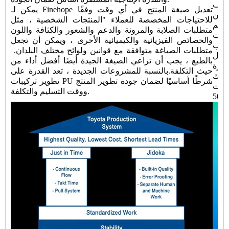
اليف
يمكن لـ Finehope تعديل صيغة المنتج في أي وقت وفقًا
يمكن
للاحتياجات المخصصة للعملاء "المنتجات الشخصية ، مثل
صميم
متطلبات الصلابة والمرونة والدعم والشعور والكثافة واللون
يبات
والخصائص الفيزيائية والكيميائية الأخرى ، ويمكن أن تجعل
سباب
متطلبات الصياغة متوافقة مع قوانين ولوائح مختلف البلدان. ​​
بالطبع ، يجب أن تراعي الصيغة الجيدة أيضًا أفضل أداء من
ض التكاليف باستمرار وابتكار
حيث التكلفة.بالنسبة للمشروعات الجديدة ، تعد القدرة على
لذلك
تطوير تركيبات PU شرطًا أساسيًا لضمان جودة تطوير المنتج
Fort
ووقت التسليم والتكلفة.