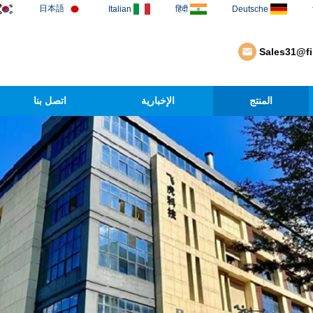
日本語
Italian
हिंदी
Deutsche
Sales31@f
المنتج
الإخبارية
اتصل بنا