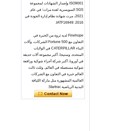
OEM ODM
ISO9001 وإصدار الشهادات لمجموعة
polyurethane material
SGS السويسرية لعدة مرات؛ في عام
unique helmets design
2021، مرت شهادة نظام إدارة الجودة في
PU Foam Head Guard
- COPY - gdfoa2
IATF16949: 2016.
Premium Baby
Changing Basket
Finehope لديه ثروة من الخبرة في
Thick & Waterproof
التعاون مع Fortune 500 الشركات، وآلات
Bamboo Pad Vegan
Leather Baby
البناء CATERPILLAR في الولايات
Changing Mat Baby
المتحدة، وستيجا، أكبر مجموعة آلات حديقة
Changing Pad - COPY
في أوروبا، أكبر شركة أجزاء شوكية ورافعة
- b1s6qg
شوكية مستعملة في العالم، وثلث ثالث
Custom Black Forged
العالم خبرة في التعاون مع الشركات
Carbon Fiber Steering
Wheel Racing Sport
العالمية المشهورة مثل ماركة اللياقة
Steering Wheel
البدنية الرياضية Startrac.
350mm 14inch Flat
Bottom Steering
Wheel - COPY - lrc4c6
Multi-functional Baby
Seat Self Skin Foamed
Portable The Baby
Floor Seat - COPY -
teg2uo