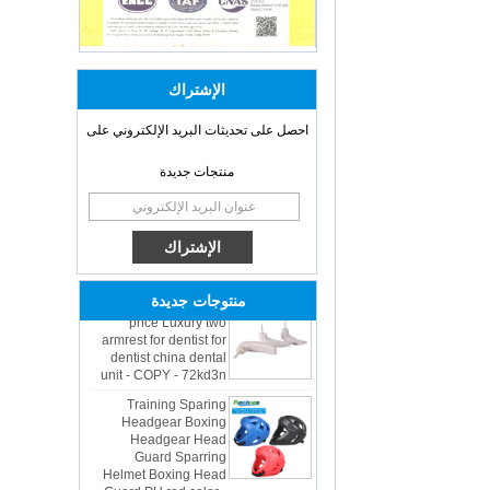
الإشتراك
احصل على تحديثات البريد الإلكتروني على
منتجات جديدة
OEM ODM
polyurethane material
unique helmets 2025
design PU Foam Head
Guard - COPY - sbtssd
High quality factory
price Luxury two
منتوجات جديدة
armrest for dentist for
dentist china dental
unit - COPY - 72kd3n
Training Sparing
Headgear Boxing
Headgear Head
Guard Sparring
Helmet Boxing Head
Guard PU red color -
COPY - iwhp4c