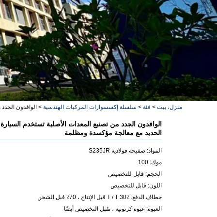
منزل، بيت
>
فئة
>
سلسلة إكسسوارات المركبات الهندسية
>
الوافدون الجدد 
الوافدون الجدد من تصنيع المعدات الأصلية تستخدم السيارة ق
الحديد مع معالجة مؤكسدة ومظلمة
المواد: صفيحة فولاذية S235JR
موك: 100
الحجم: قابل للتخصيص
اللون: قابل للتخصيص
خطاف الدفع: T / T 30٪ قبل الإنتاج ، 70٪ قبل الشحن
العبوة: عبوة كرتونية ، تقبل التخصيص أيضًا