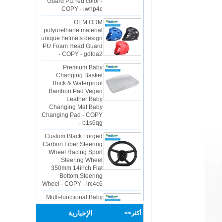
OEM ODM
polyurethane material
unique helmets design
PU Foam Head Guard
- COPY - gdfoa2
Premium Baby
Changing Basket
Thick & Waterproof
Bamboo Pad Vegan
Leather Baby
Changing Mat Baby
Changing Pad - COPY
- b1s6qg
Custom Black Forged
Carbon Fiber Steering
Wheel Racing Sport
Steering Wheel
350mm 14inch Flat
Bottom Steering
Wheel - COPY - lrc4c6
Multi-functional Baby
Seat Self Skin Foamed
Portable The Baby
Floor Seat - COPY -
الإخبارية
أكثر>>
teg2uo