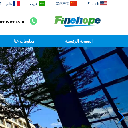
繁体中文
English
عربى
français
inehope.com
الصفحة الرئيسية
معلومات عنا