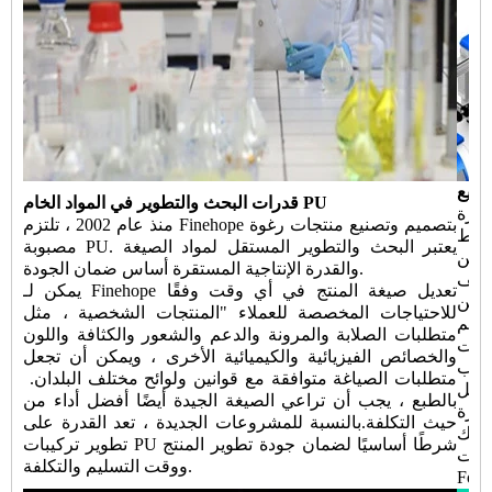
صنيع
قدرات البحث والتطوير في المواد الخام PU
ميم وتصنيع معدات الأتمتة نادرة
منذ عام 2002 ، تلتزم Finehope بتصميم وتصنيع منتجات رغوة
خلط
مصبوبة PU. يعتبر البحث والتطوير المستقل لمواد الصيغة
حقن PU الجديدة وتحويل الأتمتة لخط الإنتاج ، لضمان تقليل
والقدرة الإنتاجية المستقرة أساس ضمان الجودة.
اليف
يمكن لـ Finehope تعديل صيغة المنتج في أي وقت وفقًا
يمكن
للاحتياجات المخصصة للعملاء "المنتجات الشخصية ، مثل
صميم
متطلبات الصلابة والمرونة والدعم والشعور والكثافة واللون
يبات
والخصائص الفيزيائية والكيميائية الأخرى ، ويمكن أن تجعل
سباب
متطلبات الصياغة متوافقة مع قوانين ولوائح مختلف البلدان. ​​
بالطبع ، يجب أن تراعي الصيغة الجيدة أيضًا أفضل أداء من
خفض التكاليف بشكل مستمر وابتكار
حيث التكلفة.بالنسبة للمشروعات الجديدة ، تعد القدرة على
لذلك
تطوير تركيبات PU شرطًا أساسيًا لضمان جودة تطوير المنتج
ركات
ووقت التسليم والتكلفة.