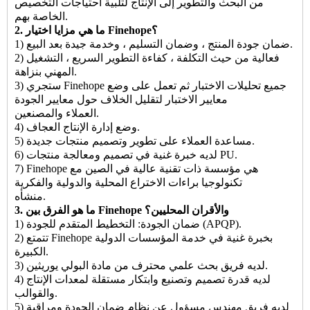
من البحث والتطوير إلى الإنتاج لتلبية احتياجات التخصيص
الخاصة بهم.
2. ما هي مزايا اختيار Finehope؟
1) ضمان جودة المنتج ، وضمان التسليم ، وخدمة جيدة بعد البيع.
2) فعالية من حيث التكلفة ، كفاءة التطوير السريع ، التشغيل
المهني بنزاهة.
3) ستجري Finehope جميع تحليلات الاختبار ثم تعمل على وضع
معايير الاختبار لتقليل الخلاف حول معايير الجودة
العملاء والمصنعين.
4) وضع إدارة الإنتاج العجاف.
5) مساعدة العملاء على تطوير وتصميم منتجات جديدة.
6) لديه خبرة غنية في تصميم ومعالجة منتجات PU.
7) Finehope هي مؤسسة ذات تقنية عالية في الصين مع
تكنولوجيا براءات الاختراع المحلية والدولية والفكرية
منشأه.
3. ما هو الفرق بين Finehope والأقران المحليين؟
1) ضمان الجودة: التخطيط المتقدم للجودة (APQP).
2) تتمتع Finehope بخبرة غنية في خدمة المؤسسات الدولية
الكبيرة.
3) لديه فريق بحث علمي محترف من مادة البولي يوريثين.
4) لديه قدرة تصميم وتصنيع وابتكار مستقلة لمعدات الإنتاج
والقوالب.
5) لديه فريق مهندس مسؤول عن نظام ضمان الجودة ومراقبة