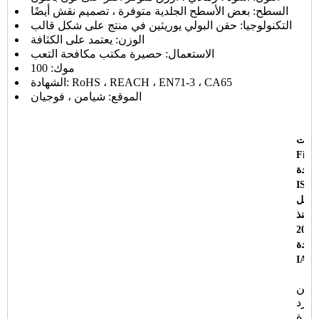
السطح: بعض الأسطح الجلدية متوفرة ، تصميم نقش أيضًا
التكنولوجيا: حقن البولي يوريثين في منتج على شكل قالب
الوزن: يعتمد على الكثافة
الاستعمال: حصيرة مكتب مكافحة التعب
موك: 100
الشهادة: RoHS ، REACH ، EN71-3 ، CA65
الموقع: شيامن ، فوجيان
صلت
Fine
هادة
ISO 
شكل
 منذ
هادة
IATF
لصين
مورد
رة PU