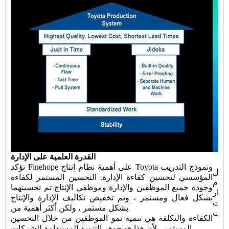
القدرة العلمية على الإدارة
تؤكد Finehope على أهمية نظام إنتاج Toyota ونموذج التدريب
 Finehope
المؤسسي لتحسين كفاءة الإدارة. التحسين المستمر لكفاءة
نظام
وجودة جميع الموظفين والإدارة وموظفي الإنتاج تم تحسينهما
مرار
بشكل فعال ومستمر ، وتم تخفيض تكاليف الإدارة والإنتاج
تملت
بشكل مستمر ، ولكن أكثر أهمية من
الكفاءة والتكلفة هي تنمية نمو الموظفين من خلال التحسين
المستمر ، لأن هذا هو جوهر التنمية المستدامة للشركات.