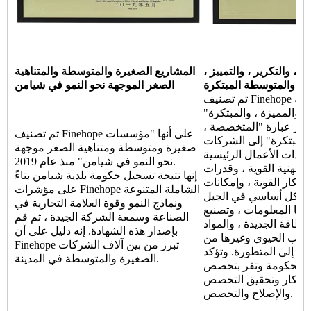
، والتكرير ، والتمييز ،
المشاريع الصغيرة والمتوسطة والمتناهية
ة والمتوسطة المبتكرة
الصغر الموجهة نحو النمو في شيامن
تم تصنيف Finehope على أنها "شركة Xiamen
، والمميزة ، والمبتكرة"
عام 2020. تشير عبارة "المتخصصة ،
تم تصنيف Finehope على أنها "مؤسسات
 والمبتكرة" إلى الشركات
صغيرة ومتوسطة ومتناهية الصغر موجهة
 ذات الأعمال الرئيسية
نحو النمو في شيامن" منذ عام 2019.
المهنية القوية ، وقدرات
إنها نتيجة تسجيل حكومة بلدية شيامن بناءً
ابتكار القوية ، وإمكانات
على مؤشرات Finehope الشاملة المتنوعة
 بشكل أساسي في الجيل
ونماذج النمو وقوة العلامة التجارية في
جيا المعلومات ، وتصنيع
الصناعة وسمعة الشركة الجيدة ، ثم قم
لطاقة الجديدة ، والمواد
بإصدار هذه الشهادة. إنه دليل على أن
الطب الحيوي وغيرها من
Finehope تبرز من بين آلاف الشركات
ة إلى المتطورة. وتؤكد
الصغيرة والمتوسطة في المدينة.
الحكومة وتقر بتخصص Finehope ، والابتكار
لابتكار وتحقيق التخصص
والإصلاح والتخصص.