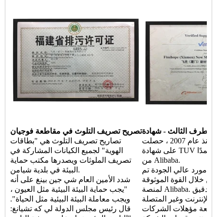
دة TUV
تصريح تصريف التلوث في مقاطعة فوجيان
منذ عام 2007 ، حصلت Finehope باستمرار
تصاريح تصريف التلوث هي "بطاقات
على شهادة TUV وأصبحت موردًا معتمدًا
الهوية" لجميع الكيانات المشاركة في
من Alibaba.
تصريف الملوثات ويصدرها مكتب حماية
هو مورد عالي الجودة تم
البيئة في بلدية شيامن.
من خلال القوة الموثوقة
شدد الأمين العام شي جين بينغ على أنه
لمنصة Alibaba. من خلال عمليات التدقيق
"يجب حماية البيئة البيئية مثل العيون ،
 الإنترنت وغير المتصلة
ويجب معاملة البيئة البيئية مثل الحياة".
 مراجعة مؤهلات الشركات
قال رئيس مجلس الدولة لي كه تشيانغ: