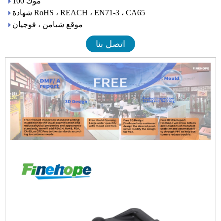
موك 100
شهادة RoHS ، REACH ، EN71-3 ، CA65
موقع شيامن ، فوجيان
اتصل بنا