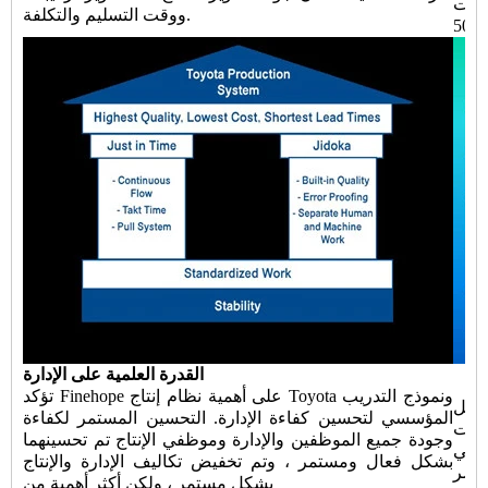
Fort
ووقت التسليم والتكلفة.
القدرة العلمية على الإدارة
تؤكد Finehope على أهمية نظام إنتاج Toyota ونموذج التدريب
Finehope يقلل من
المؤسسي لتحسين كفاءة الإدارة. التحسين المستمر لكفاءة
ليات
وجودة جميع الموظفين والإدارة وموظفي الإنتاج تم تحسينهما
التي
بشكل فعال ومستمر ، وتم تخفيض تكاليف الإدارة والإنتاج
أقصر
بشكل مستمر ، ولكن أكثر أهمية من