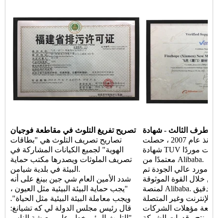
دة TUV
تصريح تفريغ التلوث في مقاطعة فوجيان
منذ عام 2007 ، حصلت Finehope على
تصاريح تصريف التلوث هي "بطاقات
شهادة TUV باستمرار وأصبحت موردًا
الهوية" لجميع الكيانات المشاركة في
معتمدًا من Alibaba.
تصريف الملوثات ويصدرها مكتب حماية
هو مورد عالي الجودة تم
البيئة في بلدية شيامن.
من خلال القوة الموثوقة
شدد الأمين العام شي جين بينغ على أنه
لمنصة Alibaba. من خلال عمليات التدقيق
"يجب حماية البيئة البيئية مثل العيون ،
 الإنترنت وغير المتصلة
ويجب معاملة البيئة البيئية مثل الحياة".
 مراجعة مؤهلات الشركات
قال رئيس مجلس الدولة لي كه تشيانغ:
 المنتج وقدرات الشركة
"التلوث البيئي خطر على معيشة الناس