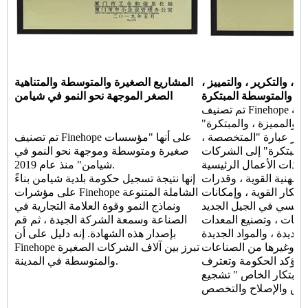
، والتكرير ، والتمييز ،
المشاريع الصغيرة والمتوسطة والمتناهية
ة والمتوسطة المبتكرة
الصغر الموجهة نحو النمو في شيامن
تم تصنيف Finehope على أنها "شركة Xiamen
، والمميزة ، والمبتكرة"
عام 2020. تشير عبارة "المتخصصة ،
تم تصنيف Finehope على أنها "مؤسسات
 والمبتكرة" إلى الشركات
صغيرة ومتوسطة وموجهة نحو النمو في
 ذات الأعمال الرئيسية
شيامن" منذ عام 2019.
المهنية القوية ، وقدرات
إنها نتيجة تسجيل حكومة بلدية شيامن بناءً
ابتكار القوية ، وإمكانات
على مؤشرات Finehope الشاملة المتنوعة
رئيسي في الجيل الجديد
ونماذج النمو وقوة العلامة التجارية في
لومات ، وتصنيع المعدات
الصناعة وسمعة الشركة الجيدة ، ثم قم
جديدة ، والمواد الجديدة
بإصدار هذه الشهادة. إنه دليل على أن
وي وغيرها من الصناعات
Finehope تبرز بين آلاف الشركات الصغيرة
. تؤكد الحكومة وتعترف
والمتوسطة في المدينة.
الابتكار الخاص " تشجيع