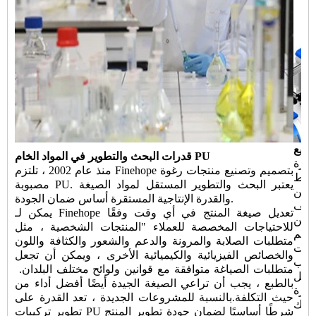
صنيع
قدرات البحث والتطوير في المواد الخام PU
ميم وتصنيع معدات الأتمتة نادرة
منذ عام 2002 ، تلتزم Finehope بتصميم وتصنيع منتجات رغوة
خلط
مصبوبة PU. يعتبر البحث والتطوير المستقل لمواد الصيغة
حقن PU الجديدة وتحويل الأتمتة لخط الإنتاج ، لضمان تقليل
والقدرة الإنتاجية المستقرة أساس ضمان الجودة.
اليف
يمكن لـ Finehope تعديل صيغة المنتج في أي وقت وفقًا
يمكن
للاحتياجات المخصصة للعملاء "المنتجات الشخصية ، مثل
صميم
متطلبات الصلابة والمرونة والدعم والشعور والكثافة واللون
يبات
والخصائص الفيزيائية والكيميائية الأخرى ، ويمكن أن تجعل
سباب
متطلبات الصياغة متوافقة مع قوانين ولوائح مختلف البلدان. ​​
بالطبع ، يجب أن تراعي الصيغة الجيدة أيضًا أفضل أداء من
ض التكاليف باستمرار وابتكار
حيث التكلفة.بالنسبة للمشروعات الجديدة ، تعد القدرة على
لذلك
تطوير تركيبات PU شرطًا أساسيًا لضمان جودة تطوير المنتج