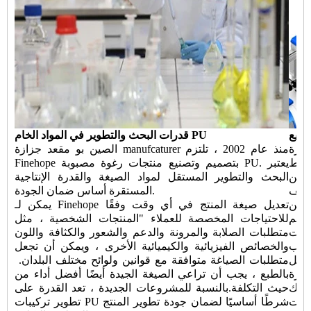
صنيع
قدرات البحث والتطوير في المواد الخام PU
ميم وتصنيع معدات الأتمتة نادرة
منذ عام 2002 ، تلتزم
الصين بو مقعد جزازة manufcaturer
خلط
Finehope بتصميم وتصنيع منتجات رغوة مصبوبة PU. يعتبر
حقن PU الجديدة وتحويل الأتمتة لخط الإنتاج ، لضمان تقليل
البحث والتطوير المستقل لمواد الصيغة والقدرة الإنتاجية
اليف
المستقرة أساس ضمان الجودة.
يمكن
يمكن لـ Finehope تعديل صيغة المنتج في أي وقت وفقًا
صميم
للاحتياجات المخصصة للعملاء "المنتجات الشخصية ، مثل
يبات
متطلبات الصلابة والمرونة والدعم والشعور والكثافة واللون
سباب
والخصائص الفيزيائية والكيميائية الأخرى ، ويمكن أن تجعل
متطلبات الصياغة متوافقة مع قوانين ولوائح مختلف البلدان. ​​
خفض التكاليف بشكل مستمر وابتكار
بالطبع ، يجب أن تراعي الصيغة الجيدة أيضًا أفضل أداء من
لذلك
حيث التكلفة.بالنسبة للمشروعات الجديدة ، تعد القدرة على
ركات
تطوير تركيبات PU شرطًا أساسيًا لضمان جودة تطوير المنتج