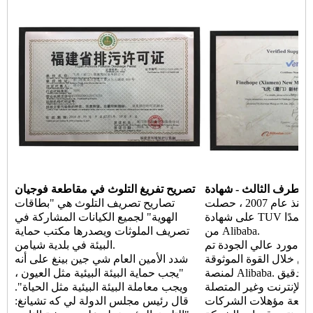
دة TUV
تصريح تفريغ التلوث في مقاطعة فوجيان
منذ عام 2007 ، حصلت Finehope باستمرار
تصاريح تصريف التلوث هي "بطاقات
على شهادة TUV وأصبحت موردًا معتمدًا
الهوية" لجميع الكيانات المشاركة في
من Alibaba.
تصريف الملوثات ويصدرها مكتب حماية
هو مورد عالي الجودة تم
البيئة في بلدية شيامن.
من خلال القوة الموثوقة
شدد الأمين العام شي جين بينغ على أنه
لمنصة Alibaba. من خلال عمليات التدقيق
"يجب حماية البيئة البيئية مثل العيون ،
 الإنترنت وغير المتصلة
ويجب معاملة البيئة البيئية مثل الحياة".
 مراجعة مؤهلات الشركات
قال رئيس مجلس الدولة لي كه تشيانغ: