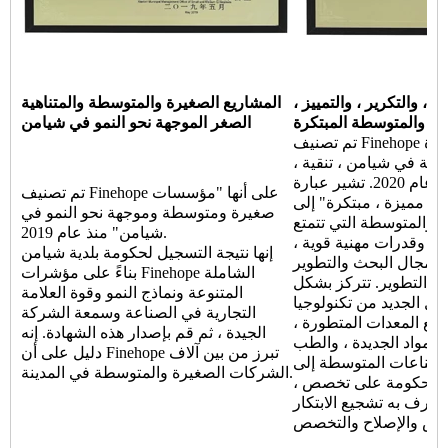
، والتكرير ، والتمييز ،
المشاريع الصغيرة والمتوسطة والمتناهية
ة والمتوسطة المبتكرة
الصغر الموجهة نحو النمو في شيامن
تم تصنيف Finehope على أنها "شركات صغيرة
 في شيامن ، تنقية ،
مميزة ، ومبتكرة" منذ عام 2020. تشير عبارة
تم تصنيف Finehope على أنها "مؤسسات
 ، مميزة ، مبتكرة" إلى
صغيرة ومتوسطة وموجهة نحو النمو في
 والمتوسطة التي تتمتع
شيامن" منذ عام 2019.
ة ، وقدرات مهنية قوية ،
إنها نتيجة التسجيل لحكومة بلدية شيامن
 مجال البحث والتطوير
بناءً على مؤشرات Finehope الشاملة
نات التطوير. تتركز بشكل
المتنوعة ونماذج النمو وقوة العلامة
ل الجديد من تكنولوجيا
التجارية في الصناعة وسمعة الشركة
نيع المعدات المتطورة ،
الجيدة ، ثم قم بإصدار هذه الشهادة. إنه
والمواد الجديدة ، والطب
دليل على أن Finehope تبرز من بين آلاف
الصناعات المتوسطة إلى
الشركات الصغيرة والمتوسطة في المدينة.
د الحكومة على تخصص ،
تعترف به تشجيع الابتكار