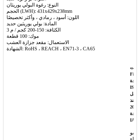
النوع: رغوة البولي يوريثان
الحجم (LWH): 431x429x238mm
اللون: أسود ، رمادي ، وأكثر تخصيصًا
المادة: بولي يوريثين حديد
الكثافة: 150-200 كجم / م 3
موك: 100 قطعة
الاستعمال: مقعد جزازة العشب
الشهادة: RoHS ، REACH ، EN71-3 ، CA65
صلت
Fine
هادة
ISO 
شكل
 منذ
هادة
IATF
ن بو
جزاء