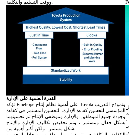
ووقت التسليم والتكلفة.
القدرة العلمية على الإدارة
تؤكد Finehope على أهمية نظام إنتاج Toyota ونموذج التدريب
Finehope "يقلل من
المؤسسي لتحسين كفاءة الإدارة. التحسين المستمر في كفاءة
ليات
وجودة جميع الموظفين والإدارة وموظفي الإنتاج تم تحسينهما
مر ،
بشكل فعال ومستمر ، وتم تخفيض تكاليف الإدارة والإنتاج
ة في
بشكل مستمر ، ولكن أكثر أهمية من
الكفاءة والتكلفة هي تنمية نمو الموظفين من خلال التحسين