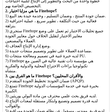
خطوة واحدة من البحث والتطوير إلى الإنتاج لتلبية احتياجات
التخصيص الخاصة بهم.
2. ما هي مزايا اختيار Finehope؟
1) ضمان جودة المنتج ، وضمان التسليم ، وخدمة جيدة بعد البيع.
2) فعالية من حيث التكلفة ، تطوير سريع ، عملية احترافية
بنزاهة.
3) ستجري Finehope جميع تحليلات الاختبار ثم تعمل على وضع
معايير الاختبار لتقليل الخلاف حول معايير الجودة
العملاء والمصنعين.
4) وضع إدارة الإنتاج العجاف.
5) مساعدة العملاء على تطوير وتصميم منتجات جديدة.
6) لديه خبرة غنية في تصميم ومعالجة منتجات PU.
7) Finehope هي مؤسسة ذات تقنية عالية في الصين مع
تكنولوجيا براءات الاختراع المحلية والدولية والفكرية
منشأه.
3. ما هو الفرق بين Finehope والأقران المحليين؟
1) ضمان الجودة: تخطيط الجودة المتقدم (APQP).
2) تتمتع Finehope بخبرة غنية في خدمة المؤسسات الدولية
الكبيرة.
3) لديه فريق بحث علمي محترف من مادة البولي يوريثين.
4) لديه قدرة تصميم وتصنيع وابتكار مستقلة لمعدات الإنتاج
والقوالب.
5) لديه فريق مهندس مسؤول عن نظام ضمان الجودة ومراقبة