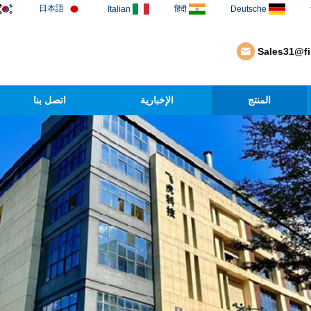
日本語
Italian
हिंदी
Deutsche
Sales31@f
المنتج
الإخبارية
اتصل بنا