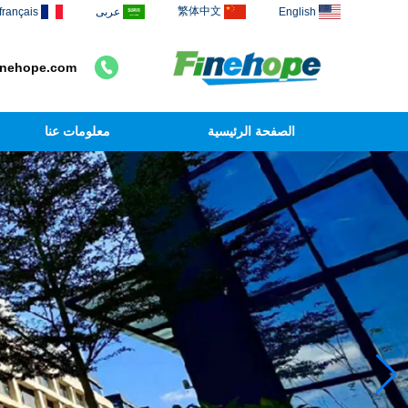
繁体中文
English
عربى
français
inehope.com
الصفحة الرئيسية
معلومات عنا