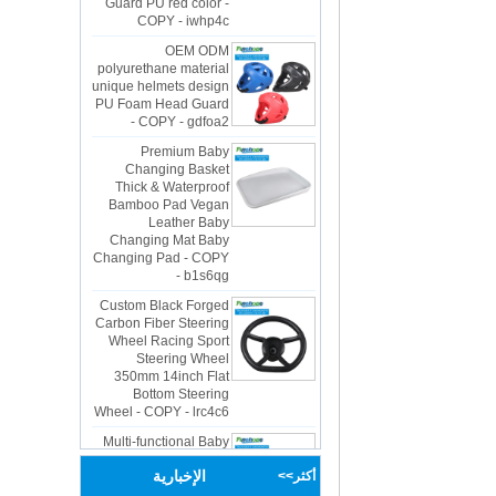
OEM ODM
polyurethane material
unique helmets design
PU Foam Head Guard
- COPY - gdfoa2
Premium Baby
Changing Basket
Thick & Waterproof
Bamboo Pad Vegan
Leather Baby
Changing Mat Baby
Changing Pad - COPY
- b1s6qg
Custom Black Forged
Carbon Fiber Steering
Wheel Racing Sport
Steering Wheel
350mm 14inch Flat
Bottom Steering
Wheel - COPY - lrc4c6
Multi-functional Baby
Seat Self Skin Foamed
Portable The Baby
Floor Seat - COPY -
الإخبارية
أكثر>>
teg2uo