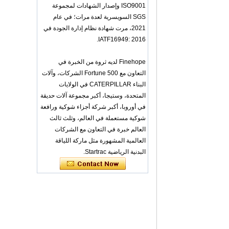
OEM ODM
ISO9001 وإصدار الشهادات لمجموعة
polyurethane material
SGS السويسرية لعدة مرات؛ في عام
unique helmets design
2021، مرت شهادة نظام إدارة الجودة في
PU Foam Head Guard
- COPY - gdfoa2
IATF16949: 2016.
Premium Baby
Changing Basket
Finehope لديه ثروة من الخبرة في
Thick & Waterproof
التعاون مع Fortune 500 الشركات، وآلات
Bamboo Pad Vegan
البناء CATERPILLAR في الولايات
Leather Baby
Changing Mat Baby
المتحدة، وستيجا، أكبر مجموعة آلات حديقة
Changing Pad - COPY
في أوروبا، أكبر شركة أجزاء شوكية ورافعة
- b1s6qg
شوكية مستعملة في العالم، وثلث ثالث
Custom Black Forged
العالم خبرة في التعاون مع الشركات
Carbon Fiber Steering
Wheel Racing Sport
العالمية المشهورة مثل ماركة اللياقة
Steering Wheel
البدنية الرياضية Startrac.
350mm 14inch Flat
Bottom Steering
Wheel - COPY - lrc4c6
Multi-functional Baby
Seat Self Skin Foamed
Portable The Baby
Floor Seat - COPY -
teg2uo