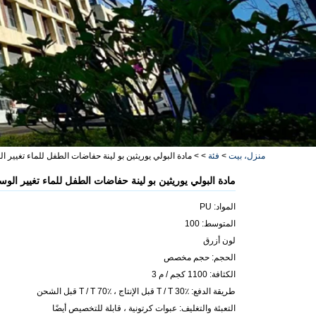
منزل، بيت
>
فئة
>
>
مادة البولي يوريثين بو لينة حفاضات الطفل للماء تغيير ا
مادة البولي يوريثين بو لينة حفاضات الطفل للماء تغيير الوس
المواد: PU
المتوسط: 100
لون أزرق
الحجم: حجم مخصص
الكثافة: 1100 كجم / م 3
طريقة الدفع: T / T 30٪ قبل الإنتاج ، T / T 70٪ قبل الشحن
التعبئة والتغليف: عبوات كرتونية ، قابلة للتخصيص أيضًا