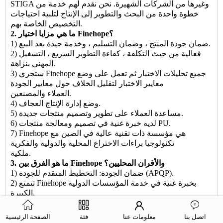
STIGA وغيرها من الشركات الشهيرة. نحن نقدم لهم خدمة من
خطوة واحدة من البحث والتطوير إلى الإنتاج لتلبية احتياجات
التخصيص الخاصة بهم.
2. ما هي مزايا اختيار Finehope؟
1) ضمان جودة المنتج ، وضمان التسليم ، وخدمة جيدة بعد البيع.
2) فعالية من حيث التكلفة ، كفاءة التطوير السريع ، التشغيل
المهني بنزاهة.
3) ستجري Finehope جميع تحليلات الاختبار ثم تعمل على وضع
معايير الاختبار لتقليل الخلاف حول معايير الجودة
العملاء والمصنعين.
4) وضع إدارة الإنتاج العجاف.
5) مساعدة العملاء على تطوير وتصميم منتجات جديدة.
6) لديه خبرة غنية في تصميم ومعالجة منتجات PU.
7) Finehope هي مؤسسة ذات تقنية عالية في الصين مع
تكنولوجيا براءات الاختراع المحلية والدولية والفكرية
ملكية.
3. ما هو الفرق بين Finehope والأقران المحليين؟
1) ضمان الجودة: التخطيط المتقدم للجودة (APQP).
2) تتمتع Finehope بخبرة غنية في خدمة المؤسسات الدولية
الكبيرة.
3) لديه فريق بحث علمي محترف من مادة البولي يوريثين.
4) لديه قدرة تصميم وتصنيع وابتكار مستقلة لمعدات الإنتاج
اتصل بنا
معلومات عنا
فئة
الصفحة الرئيسية
والقوالب.