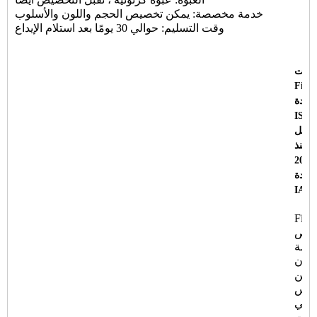
خدمة مخصصة: يمكن تخصيص الحجم واللون والأسلوب
وقت التسليم: حوالي 30 يومًا بعد استلام الإيداع
صلت
Fine
هادة
ISO 
شكل
 منذ
هادة
IATF
Fine
صيص
فسة
نون
ع عن
نفس
اقي