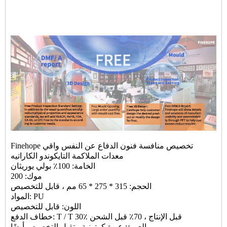
Finehope تخصيص منافسة فنون الدفاع عن النفس واقي
معدات الملاكمة التايكوندو الكاراتيه
الخامة: 100٪ بولي يوريثان
موك: 200
الحجم: 315 * 275 * 65 مم ، قابل للتخصيص
المواد: PU
اللون: قابل للتخصيص
خطاف الدفع: T / T 30٪ قبل الإنتاج ، 70٪ قبل الشحن
العبوة: عبوة كرتونية ، تقبل التخصيص أيضًا