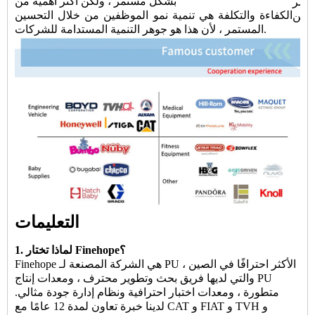
بشكل مستمر ، ولكن أكثر أهمية من
أقصر
الكفاءة والتكلفة هي تنمية نمو الموظفين من خلال التحسين
المستمر ، لأن هذا هو جوهر التنمية المستدامة للشركات.
التعليمات
1. لماذا تختار Finehope؟
Finehope هي الشركة المصنعة لـ PU الأكثر احترافًا في الصين ،
والتي لديها فريق بحث وتطوير محترف ، ومعدات إنتاج PU
متطورة ، ومعدات اختبار احترافية ونظام إدارة جودة مثالي.
لدينا خبرة تعاون لمدة 12 عامًا مع CAT و FIAT و TVH و