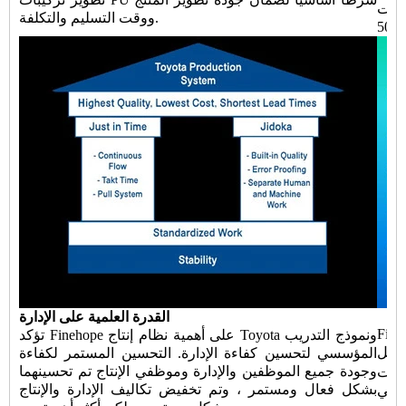
Fort
ووقت التسليم والتكلفة.
القدرة العلمية على الإدارة
ن الدفاع عن النفس واقي
تؤكد Finehope على أهمية نظام إنتاج Toyota ونموذج التدريب
ل Finehope يقلل من
المؤسسي لتحسين كفاءة الإدارة. التحسين المستمر لكفاءة
وجودة جميع الموظفين والإدارة وموظفي الإنتاج تم تحسينهما
ليات
بشكل فعال ومستمر ، وتم تخفيض تكاليف الإدارة والإنتاج
التي