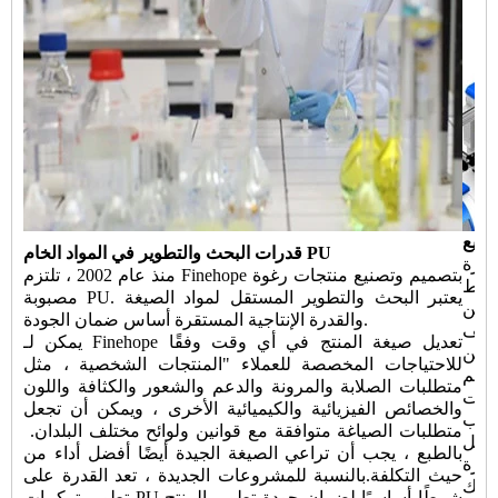
صنيع
قدرات البحث والتطوير في المواد الخام PU
ميم وتصنيع معدات الأتمتة نادرة
منذ عام 2002 ، تلتزم Finehope بتصميم وتصنيع منتجات رغوة
خلط
مصبوبة PU. يعتبر البحث والتطوير المستقل لمواد الصيغة
حقن PU الجديدة وتحويل الأتمتة لخط الإنتاج ، لضمان تقليل
والقدرة الإنتاجية المستقرة أساس ضمان الجودة.
اليف
يمكن لـ Finehope تعديل صيغة المنتج في أي وقت وفقًا
يمكن
للاحتياجات المخصصة للعملاء "المنتجات الشخصية ، مثل
صميم
متطلبات الصلابة والمرونة والدعم والشعور والكثافة واللون
يبات
والخصائص الفيزيائية والكيميائية الأخرى ، ويمكن أن تجعل
سباب
متطلبات الصياغة متوافقة مع قوانين ولوائح مختلف البلدان. ​​
بالطبع ، يجب أن تراعي الصيغة الجيدة أيضًا أفضل أداء من
ض التكاليف باستمرار وابتكار
حيث التكلفة.بالنسبة للمشروعات الجديدة ، تعد القدرة على
لذلك
تطوير تركيبات PU شرطًا أساسيًا لضمان جودة تطوير المنتج