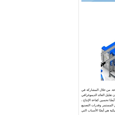
Diaper Changing Pad
mat Easy-to-Clean
Portable Changing
Pad mat Wipeable
Waterproof Baby Pu
Foam Change Mat -
COPY - guihqc
 الصناعة. من خلال المشاركة في
اج ، لضمان تقليل العائد الديموغرافي
ضًا تحسين كفاءة الإنتاج ،
م المستمر وقدرات التصنيع
كية هي أيضًا الأسباب التي