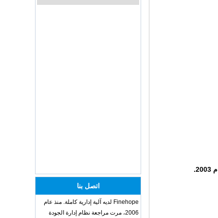
Hot sale Custom Baby
Diaper Changing Pad
mat Easy-to-Clean
Portable Changing
Pad mat Wipeable
Waterproof Baby Pu
Foam Change Mat -
COPY - guihqc
OEM ODM
polyurethane material
unique helmets 2025
design PU Foam Head
Guard - COPY - sbtssd
High quality factory
price Luxury two
armrest for dentist for
dentist china dental
unit - COPY - 72kd3n
Training Sparing
Headgear Boxing
Headgear Head
Guard Sparring
اتصل بنا
Helmet Boxing Head
Guard PU red color -
Finehope لديه آلية إدارية كاملة. منذ عام
COPY - iwhp4c
2006، مرت مراجعة نظام إدارة الجودة