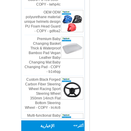
OEM ODM
polyurethane material
unique helmets design
PU Foam Head Guard
- COPY - gdfoa2
Premium Baby
Changing Basket
Thick & Waterproof
Bamboo Pad Vegan
Leather Baby
Changing Mat Baby
Changing Pad - COPY
- b1s6qg
Custom Black Forged
Carbon Fiber Steering
Wheel Racing Sport
Steering Wheel
350mm 14inch Flat
Bottom Steering
Wheel - COPY - lrc4c6
Multi-functional Baby
Seat Self Skin Foamed
Portable The Baby
Floor Seat - COPY -
teg2uo
الإخبارية
أكثر>>