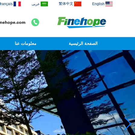
繁体中文
English
عربى
français
inehope.com
الصفحة الرئيسية
معلومات عنا