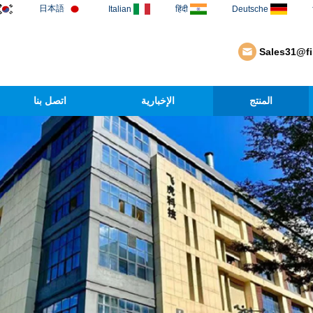
日本語
Italian
हिंदी
Deutsche
Sales31@f
المنتج
الإخبارية
اتصل بنا