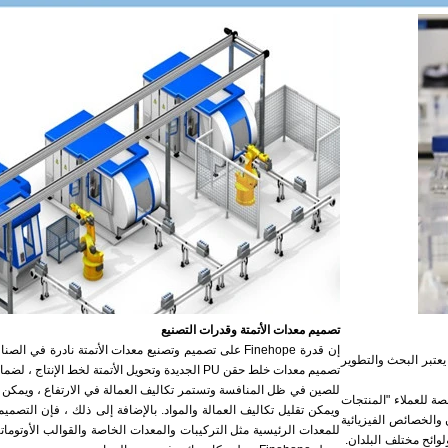
تصميم معدات الأتمتة وقدرات التصنيع
إن قدرة Finehope على تصميم وتصنيع معدات الأتمتة نادرة في
عام 2002 ، تلتزم Finehope بتصميم وتصنيع منتجات رغوة مصبوبة PU. يعتبر البحث والتطوير
تصميم معدات خلط حقن PU الجديدة وتحويل الأتمتة لخط الإنت
للصين في ظل المنافسة وتستمر تكاليف العمالة في الارتفاع ، ويمكن أي
لمخصصة للعملاء "المنتجات
ويمكن تقليل تكاليف العمالة والمواد. بالإضافة إلى ذلك ، فإن التصمي
 والخصائص الفيزيائية
للمعدات الرئيسية مثل التركيبات والمعدات الخاصة والقوالب الأوتوماتي
ائح مختلف البلدان. ​​