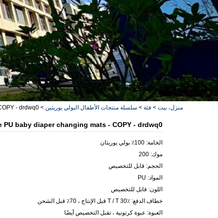
منزل، بيت
>
فئة
>
سلسلة منتجات الأطفال البولي يوريثين
>
 COPY - drdwq0
e PU baby diaper changing mats - COPY - drdwq0
الخامة: 100٪ بولي يوريثان
موك: 200
الحجم: قابل للتخصيص
المواد: PU
اللون: قابل للتخصيص
خطاف الدفع: T / T 30٪ قبل الإنتاج ، 70٪ قبل الشحن
العبوة: عبوة كرتونية ، تقبل التخصيص أيضًا