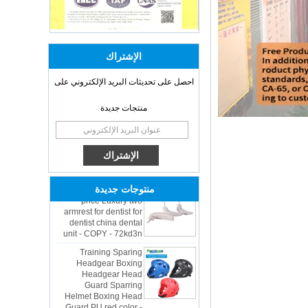
الإشتراك
احصل على تحديثات البريد الإلكتروني على
OEM ODM
منتجات جديدة
polyurethane material
unique helmets 2025
design PU Foam Head
Guard - COPY - sbtssd
High quality factory
price Luxury two
منتوجات جديدة
armrest for dentist for
dentist china dental
unit - COPY - 72kd3n
Training Sparing
Headgear Boxing
Headgear Head
Guard Sparring
Helmet Boxing Head
Guard PU red color -
COPY - iwhp4c