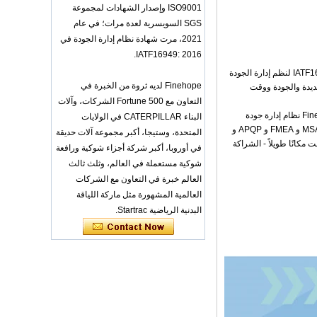
OEM ODM
ISO9001 وإصدار الشهادات لمجموعة
polyurethane material
SGS السويسرية لعدة مرات؛ في عام
unique helmets design
PU Foam Head Guard
2021، مرت شهادة نظام إدارة الجودة في
- COPY - gdfoa2
IATF16949: 2016.
Premium Baby
حصلت Finehope على شهادة IATF16949 لنظم إدارة الجودة
Changing Basket
Finehope لديه ثروة من الخبرة في
ير المنتجات الجديدة والجودة ووقت
Thick & Waterproof
Bamboo Pad Vegan
التعاون مع Fortune 500 الشركات، وآلات
Leather Baby
منذ التعاون بين Finehope و Caterpillar في عام 2007 ، استخدمت Finehope نظام إدارة جودة
البناء CATERPILLAR في الولايات
Changing Mat Baby
السيارات لإدخال منتج جديد ، وذلك باستخدام الأدوات الخمس وهي SPC و MSA و FMEA و APQP و
المتحدة، وستيجا، أكبر مجموعة آلات حديقة
Changing Pad - COPY
على ثناء المديرين التنفيذيين لشركة Caterpillar وأقامت مكانًا طويلاً - الشراكة
- b1s6qg
في أوروبا، أكبر شركة أجزاء شوكية ورافعة
شوكية مستعملة في العالم، وثلث ثالث
Custom Black Forged
Carbon Fiber Steering
العالم خبرة في التعاون مع الشركات
Wheel Racing Sport
العالمية المشهورة مثل ماركة اللياقة
Steering Wheel
350mm 14inch Flat
البدنية الرياضية Startrac.
Bottom Steering
Wheel - COPY - lrc4c6
Multi-functional Baby
Seat Self Skin Foamed
Portable The Baby
Floor Seat - COPY -
teg2uo
Hot sale Custom Baby