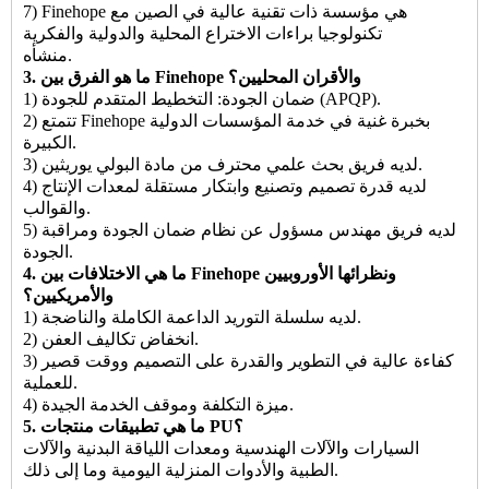
7) Finehope هي مؤسسة ذات تقنية عالية في الصين مع
تكنولوجيا براءات الاختراع المحلية والدولية والفكرية
منشأه.
3. ما هو الفرق بين Finehope والأقران المحليين؟
1) ضمان الجودة: التخطيط المتقدم للجودة (APQP).
2) تتمتع Finehope بخبرة غنية في خدمة المؤسسات الدولية
الكبيرة.
3) لديه فريق بحث علمي محترف من مادة البولي يوريثين.
4) لديه قدرة تصميم وتصنيع وابتكار مستقلة لمعدات الإنتاج
والقوالب.
5) لديه فريق مهندس مسؤول عن نظام ضمان الجودة ومراقبة
الجودة.
4. ما هي الاختلافات بين Finehope ونظرائها الأوروبيين
والأمريكيين؟
1) لديه سلسلة التوريد الداعمة الكاملة والناضجة.
2) انخفاض تكاليف العفن.
3) كفاءة عالية في التطوير والقدرة على التصميم ووقت قصير
للعملية.
4) ميزة التكلفة وموقف الخدمة الجيدة.
5. ما هي تطبيقات منتجات PU؟
السيارات والآلات الهندسية ومعدات اللياقة البدنية والآلات
الطبية والأدوات المنزلية اليومية وما إلى ذلك.