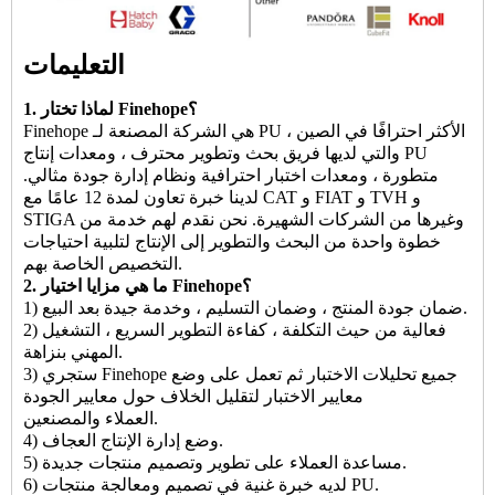
التعليمات
1. لماذا تختار Finehope؟
Finehope هي الشركة المصنعة لـ PU الأكثر احترافًا في الصين ،
والتي لديها فريق بحث وتطوير محترف ، ومعدات إنتاج PU
متطورة ، ومعدات اختبار احترافية ونظام إدارة جودة مثالي.
لدينا خبرة تعاون لمدة 12 عامًا مع CAT و FIAT و TVH و
STIGA وغيرها من الشركات الشهيرة. نحن نقدم لهم خدمة من
خطوة واحدة من البحث والتطوير إلى الإنتاج لتلبية احتياجات
التخصيص الخاصة بهم.
2. ما هي مزايا اختيار Finehope؟
1) ضمان جودة المنتج ، وضمان التسليم ، وخدمة جيدة بعد البيع.
2) فعالية من حيث التكلفة ، كفاءة التطوير السريع ، التشغيل
المهني بنزاهة.
3) ستجري Finehope جميع تحليلات الاختبار ثم تعمل على وضع
معايير الاختبار لتقليل الخلاف حول معايير الجودة
العملاء والمصنعين.
4) وضع إدارة الإنتاج العجاف.
5) مساعدة العملاء على تطوير وتصميم منتجات جديدة.
6) لديه خبرة غنية في تصميم ومعالجة منتجات PU.