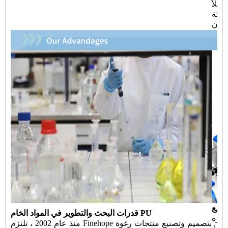
ويلاً
راكة
صنيع
قدرات البحث والتطوير في المواد الخام PU
ميم وتصنيع معدات الأتمتة نادرة
منذ عام 2002 ، تلتزم Finehope بتصميم وتصنيع منتجات رغوة