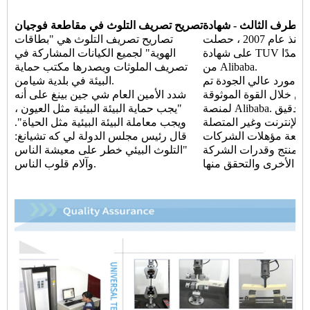
دة TUV
تصريح تصريف التلوث في مقاطعة فوجيان
منذ عام 2007 ، حصلت Finehope باستمرار
تصاريح تصريف التلوث هي "بطاقات
على شهادة TUV وأصبحت موردًا معتمدًا
الهوية" لجميع الكيانات المشاركة في
من Alibaba.
تصريف الملوثات ويصدرها مكتب حماية
هو مورد عالي الجودة تم
البيئة في بلدية شيامن.
من خلال القوة الموثوقة
شدد الأمين العام شي جين بينغ على أنه
لمنصة Alibaba. من خلال عمليات التدقيق
"يجب حماية البيئة البيئية مثل العيون ،
 الإنترنت وغير المتصلة
ويجب معاملة البيئة البيئية مثل الحياة".
 مراجعة مؤهلات الشركات
قال رئيس مجلس الدولة لي كه تشيانغ:
 المنتج وقدرات الشركة
"التلوث البيئي خطر على معيشة الناس
وآلام قلوب الناس.