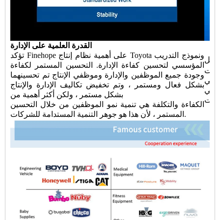
القدرة العلمية على الإدارة
تؤكد Finehope على أهمية نظام إنتاج Toyota ونموذج التدريب
ل Finehope يقلل من
المؤسسي لتحسين كفاءة الإدارة. التحسين المستمر لكفاءة
ليات
وجودة جميع الموظفين والإدارة وموظفي الإنتاج تم تحسينهما
التي
بشكل فعال ومستمر ، وتم تخفيض تكاليف الإدارة والإنتاج
ت في
بشكل مستمر ، ولكن أكثر أهمية من
الكفاءة والتكلفة هي تنمية نمو الموظفين من خلال التحسين
المستمر ، لأن هذا هو جوهر التنمية المستدامة للشركات.