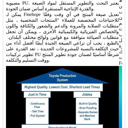
خلط
مصبوبة PU. يعتبر البحث والتطوير المستقل لمواد الصيغة
حقن PU الجديدة وتحويل الأتمتة لخط الإنتاج ، لضمان تقليل
والقدرة الإنتاجية المستقرة أساس ضمان الجودة.
اليف
يمكن لـ Finehope تعديل صيغة المنتج في أي وقت وفقًا
يمكن
للاحتياجات المخصصة للعملاء "المنتجات الشخصية ، مثل
صميم
متطلبات الصلابة والمرونة والدعم والشعور والكثافة واللون
يبات
والخصائص الفيزيائية والكيميائية الأخرى ، ويمكن أن تجعل
سباب
متطلبات الصياغة متوافقة مع قوانين ولوائح مختلف البلدان. ​​
بالطبع ، يجب أن تراعي الصيغة الجيدة أيضًا أفضل أداء من
خفض التكاليف بشكل مستمر وابتكار
حيث التكلفة.بالنسبة للمشروعات الجديدة ، تعد القدرة على
لذلك
تطوير تركيبات PU شرطًا أساسيًا لضمان جودة تطوير المنتج
ركات
ووقت التسليم والتكلفة.