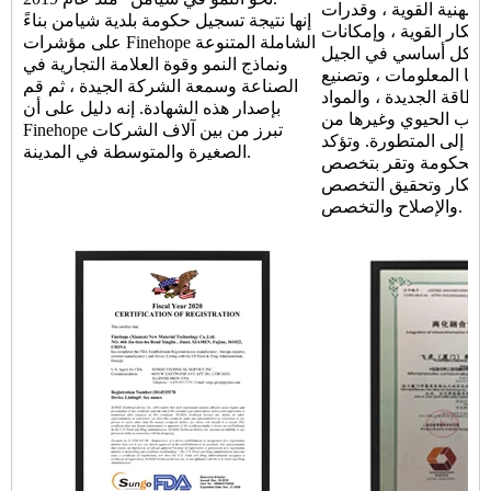
المهنية القوية ، وقدرات
إنها نتيجة تسجيل حكومة بلدية شيامن بناءً
ابتكار القوية ، وإمكانات
على مؤشرات Finehope الشاملة المتنوعة
 بشكل أساسي في الجيل
ونماذج النمو وقوة العلامة التجارية في
جيا المعلومات ، وتصنيع
الصناعة وسمعة الشركة الجيدة ، ثم قم
لطاقة الجديدة ، والمواد
بإصدار هذه الشهادة. إنه دليل على أن
الطب الحيوي وغيرها من
Finehope تبرز من بين آلاف الشركات
ة إلى المتطورة. وتؤكد
الصغيرة والمتوسطة في المدينة.
الحكومة وتقر بتخصص Finehope ، والابتكار
لابتكار وتحقيق التخصص
والإصلاح والتخصص.