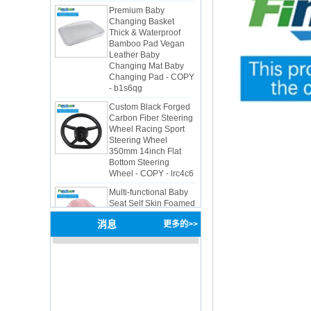
Thick & Waterproof
Bamboo Pad Vegan
Leather Baby
Changing Mat Baby
Changing Pad - COPY
- b1s6qg
Custom Black Forged
Carbon Fiber Steering
Wheel Racing Sport
Steering Wheel
350mm 14inch Flat
Bottom Steering
Wheel - COPY - lrc4c6
Multi-functional Baby
Seat Self Skin Foamed
Portable The Baby
Floor Seat - COPY -
teg2uo
消息
更多的>>
Hot sale Custom Baby
Diaper Changing Pad
mat Easy-to-Clean
Portable Changing
Pad mat Wipeable
Waterproof Baby Pu
Foam Change Mat -
COPY - guihqc