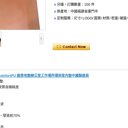
分鐘。訂購數量：100 件
原產地：中國福建省廈門市
定制服務：尺寸/ LOGO/ 圖案/ 材質/ 密度/ 硬度
omfortPU 廚房地墊辦公室工作場所環保室內墊中國製造商
地墊
-軟質自燒結皮
要求
T，發貨前70%
件
門市