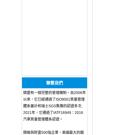
OEM ODM
polyurethane material
unique helmets 2025
design PU Foam Head
Guard - COPY - sbtssd
High quality factory
price Luxury two
armrest for dentist for
dentist china dental
unit - COPY - 72kd3n
Training Sparing
Headgear Boxing
Headgear Head
Guard Sparring
Helmet Boxing Head
聯繫我們
Guard PU red color -
COPY - iwhp4c
精靈有一個完整的管理機制。自2006年
OEM ODM
以來，它已經通過了ISO9001質量管理
polyurethane material
體系審計和瑞士SGS集團的認證多次;
unique helmets design
2021年，它通過了IATF16949：2016
PU Foam Head Guard
- COPY - gdfoa2
汽車質量管理體系認證。
Premium Baby
Changing Basket
精緻與財富500強企業，美國最大的園