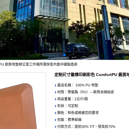
rtPU 廚房地墊辦公室工作場所環保室內墊中國製造商
定制尺寸徽標印刷彩色 ComfortPU 
產品名稱： 100% PU 地墊
材質：聚氨酯（PU）---軟質自燒結皮
商品重量：2公斤/個
形狀：可定制
顏色：棕色或根據您的要求
包裝：標準紙箱
付款方式：提前30% T/T，發貨前70%