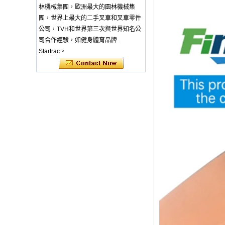
Thick & Waterproof
林機械集團，歐洲最大的園林機械集
Bamboo Pad Vegan
Leather Baby
團，世界上最大的二手叉車和叉車零件
Changing Mat Baby
公司，TVH和世界第三次與世界知名公
Changing Pad - COPY
司合作經驗，如健身體育品牌
- b1s6qg
Startrac。
Custom Black Forged
Carbon Fiber Steering
Wheel Racing Sport
Steering Wheel
350mm 14inch Flat
Bottom Steering
Wheel - COPY - lrc4c6
Multi-functional Baby
Seat Self Skin Foamed
Portable The Baby
Floor Seat - COPY -
teg2uo
Hot sale Custom Baby
Diaper Changing Pad
mat Easy-to-Clean
Portable Changing
Pad mat Wipeable
Waterproof Baby Pu
Foam Change Mat -
COPY - guihqc