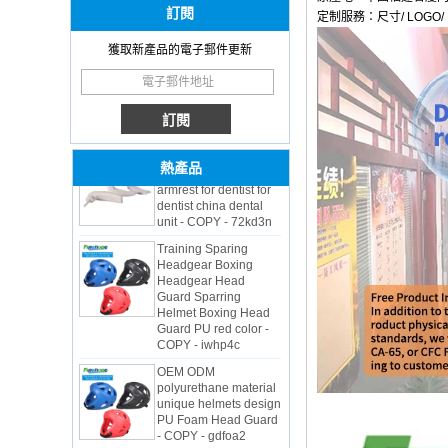
訂閱
定制服務：尺寸/ LOGO/ 
OEM ODM
polyurethane material
獲取新產品的電子郵件更新
unique helmets 2025
design PU Foam Head
Guard - COPY - sbtssd
High quality factory
price Luxury two
armrest for dentist for
熱產品
dentist china dental
unit - COPY - 72kd3n
Training Sparing
Headgear Boxing
Headgear Head
Guard Sparring
Helmet Boxing Head
Guard PU red color -
COPY - iwhp4c
OEM ODM
polyurethane material
unique helmets design
PU Foam Head Guard
- COPY - gdfoa2
Premium Baby
Changing Basket