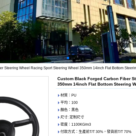
r Steering Wheel Racing Sport Steering Wheel 350mm 14inch Flat Bottom Steerin
Custom Black Forged Carbon Fiber St
350mm 14inch Flat Bottom Steering Wh
材質：PU
平均：100
顏色：黑色
尺寸: 定制尺寸
密度：1100KG/m3
付款方式：生產前T/T 30%，發貨前T/T 70%