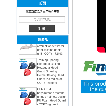
訂閱
OEM ODM
獲取新產品的電子郵件更新
polyurethane material
unique helmets 2025
design PU Foam Head
Guard - COPY - sbtssd
High quality factory
price Luxury two
熱產品
armrest for dentist for
dentist china dental
unit - COPY - 72kd3n
Training Sparing
Headgear Boxing
Headgear Head
Guard Sparring
Helmet Boxing Head
Guard PU red color -
COPY - iwhp4c
OEM ODM
polyurethane material
unique helmets design
PU Foam Head Guard
- COPY - gdfoa2
Premium Baby