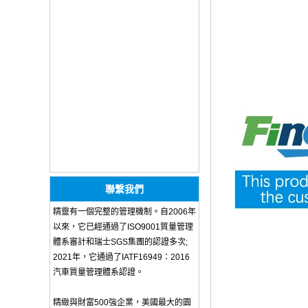
COPY - guihqc
OEM ODM
polyurethane material
unique helmets 2025
design PU Foam Head
Guard - COPY - sbtssd
High quality factory
price Luxury two
armrest for dentist for
dentist china dental
unit - COPY - 72kd3n
Training Sparing
Headgear Boxing
Headgear Head
Guard Sparring
聯繫我們
Helmet Boxing Head
Guard PU red color -
精靈有一個完整的管理機制。自2006年
COPY - iwhp4c
以來，它已經通過了ISO9001質量管理
OEM ODM
體系審計和瑞士SGS集團的認證多次;
polyurethane material
2021年，它通過了IATF16949：2016
unique helmets design
PU Foam Head Guard
汽車質量管理體系認證。
- COPY - gdfoa2
Premium Baby
精緻與財富500強企業，美國最大的園