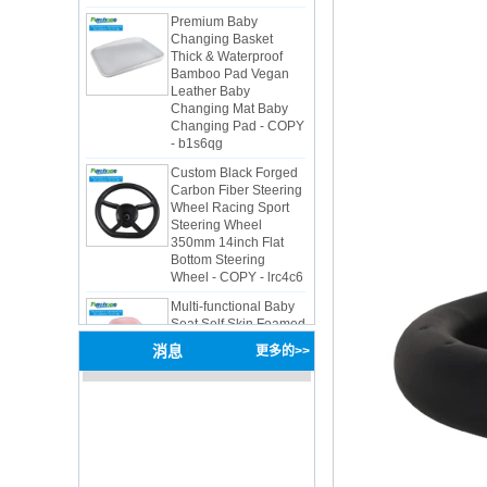
Changing Basket
Thick & Waterproof
Bamboo Pad Vegan
Leather Baby
Changing Mat Baby
Changing Pad - COPY
- b1s6qg
Custom Black Forged
Carbon Fiber Steering
Wheel Racing Sport
Steering Wheel
350mm 14inch Flat
Bottom Steering
Wheel - COPY - lrc4c6
Multi-functional Baby
Seat Self Skin Foamed
Portable The Baby
Floor Seat - COPY -
teg2uo
消息
更多的>>
Hot sale Custom Baby
Diaper Changing Pad
mat Easy-to-Clean
Portable Changing
Pad mat Wipeable
Waterproof Baby Pu
Foam Change Mat -