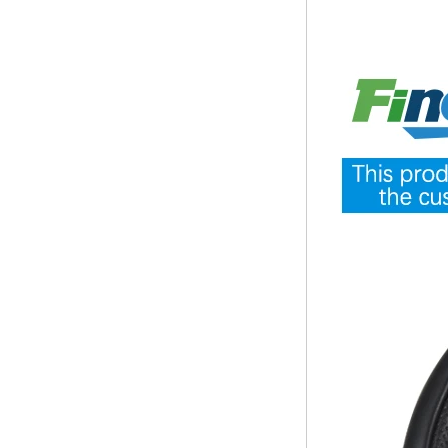
COPY - guihqc