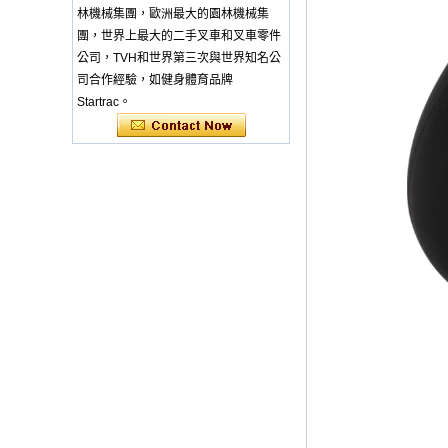
Changing Basket
林機械集團，歐洲最大的園林機械集
Thick & Waterproof
Bamboo Pad Vegan
團，世界上最大的二手叉車和叉車零件
Leather Baby
公司，TVH和世界第三次與世界知名公
Changing Mat Baby
司合作經驗，如健身體育品牌
Changing Pad - COPY
- b1s6qg
Startrac。
Custom Black Forged
Carbon Fiber Steering
Wheel Racing Sport
Steering Wheel
350mm 14inch Flat
Bottom Steering
Wheel - COPY - lrc4c6
Multi-functional Baby
Seat Self Skin Foamed
Portable The Baby
Floor Seat - COPY -
teg2uo
Hot sale Custom Baby
Diaper Changing Pad
mat Easy-to-Clean
Portable Changing
Pad mat Wipeable
Waterproof Baby Pu
Foam Change Mat -