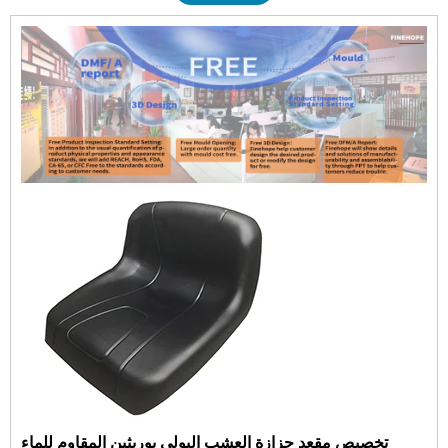
تخصيص مقعد جزازة العشب البولي يوريثين المقاوم للماء