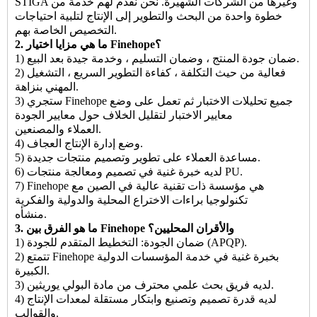
STIGA وغيرها من الشركات الشهيرة. نحن نقدم لهم خدمة من
خطوة واحدة من البحث والتطوير إلى الإنتاج لتلبية احتياجات
التخصيص الخاصة بهم.
2. ما هي مزايا اختيار Finehope؟
1) ضمان جودة المنتج ، وضمان التسليم ، وخدمة جيدة بعد البيع.
2) فعالية من حيث التكلفة ، كفاءة التطوير السريع ، التشغيل
المهني بنزاهة.
3) ستجري Finehope جميع تحليلات الاختبار ثم تعمل على وضع
معايير الاختبار لتقليل الخلاف حول معايير الجودة
العملاء والمصنعين.
4) وضع إدارة الإنتاج العجاف.
5) مساعدة العملاء على تطوير وتصميم منتجات جديدة.
6) لديه خبرة غنية في تصميم ومعالجة منتجات PU.
7) Finehope هي مؤسسة ذات تقنية عالية في الصين مع
تكنولوجيا براءات الاختراع المحلية والدولية والفكرية
منشأه.
3. ما هو الفرق بين Finehope والأقران المحليين؟
1) ضمان الجودة: التخطيط المتقدم للجودة (APQP).
2) تتمتع Finehope بخبرة غنية في خدمة المؤسسات الدولية
الكبيرة.
3) لديه فريق بحث علمي محترف من مادة البولي يوريثين.
4) لديه قدرة تصميم وتصنيع وابتكار مستقلة لمعدات الإنتاج
والقوالب.