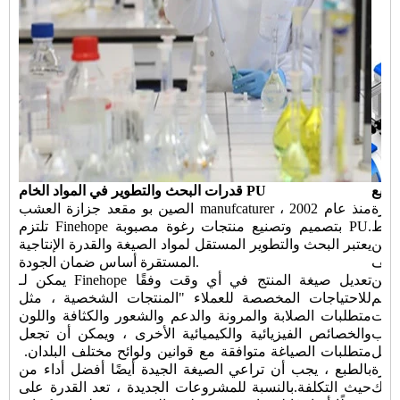
صنيع
قدرات البحث والتطوير في المواد الخام PU
ميم وتصنيع معدات الأتمتة نادرة
منذ عام 2002 ،
الصين بو مقعد جزازة العشب manufcaturer
خلط
تلتزم Finehope بتصميم وتصنيع منتجات رغوة مصبوبة PU.
حقن PU الجديدة وتحويل الأتمتة لخط الإنتاج ، لضمان تقليل
يعتبر البحث والتطوير المستقل لمواد الصيغة والقدرة الإنتاجية
اليف
المستقرة أساس ضمان الجودة.
يمكن
يمكن لـ Finehope تعديل صيغة المنتج في أي وقت وفقًا
صميم
للاحتياجات المخصصة للعملاء "المنتجات الشخصية ، مثل
يبات
متطلبات الصلابة والمرونة والدعم والشعور والكثافة واللون
سباب
والخصائص الفيزيائية والكيميائية الأخرى ، ويمكن أن تجعل
متطلبات الصياغة متوافقة مع قوانين ولوائح مختلف البلدان. ​​
خفض التكاليف بشكل مستمر وابتكار
بالطبع ، يجب أن تراعي الصيغة الجيدة أيضًا أفضل أداء من
لذلك
حيث التكلفة.بالنسبة للمشروعات الجديدة ، تعد القدرة على