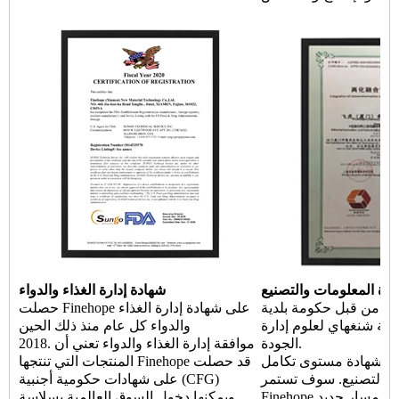
ارة المعلومات والتصنيع
شهادة إدارة الغذاء والدواء
ادة من قبل حكومة بلدية
حصلت Finehope على شهادة إدارة الغذاء
مية شنغهاي لعلوم إدارة
والدواء كل عام منذ ذلك الحين
الجودة.
2018. موافقة إدارة الغذاء والدواء تعني أن
شهادة مستوى تكامل Finehope
المنتجات التي تنتجها Finehope قد حصلت
ة والتصنيع. سوف تستمر
على شهادات حكومية أجنبية (CFG)
 في اتخاذ مسار جديد
ويمكنها دخول السوق العالمية بسلاسة.