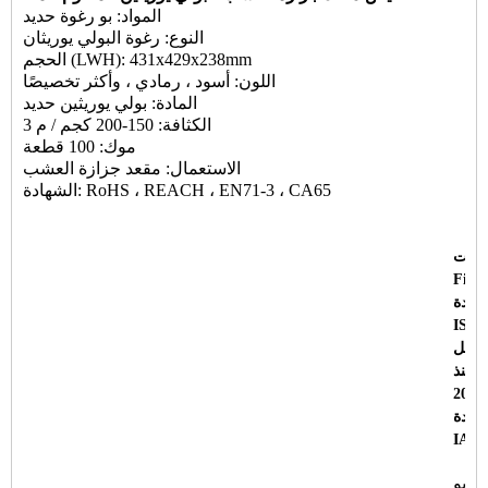
المواد: بو رغوة حديد
النوع: رغوة البولي يوريثان
الحجم (LWH): 431x429x238mm
اللون: أسود ، رمادي ، وأكثر تخصيصًا
المادة: بولي يوريثين حديد
الكثافة: 150-200 كجم / م 3
موك: 100 قطعة
الاستعمال: مقعد جزازة العشب
الشهادة: RoHS ، REACH ، EN71-3 ، CA65
صلت
Fine
هادة
ISO 
شكل
 منذ
هادة
IATF
ن بو