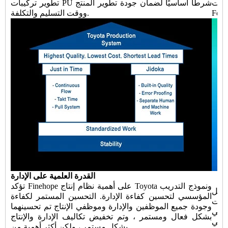
ركات
تطوير تركيبات PU شرطًا أساسيًا لضمان جودة تطوير المنتج
ووقت التسليم والتكلفة.
القدرة العلمية على الإدارة
تؤكد Finehope على أهمية نظام إنتاج Toyota ونموذج التدريب
Finehope يقلل من
المؤسسي لتحسين كفاءة الإدارة. التحسين المستمر لكفاءة
ليات
وجودة جميع الموظفين والإدارة وموظفي الإنتاج تم تحسينهما
التي
بشكل فعال ومستمر ، وتم تخفيض تكاليف الإدارة والإنتاج
ت في
بشكل مستمر ، ولكن أكثر أهمية من