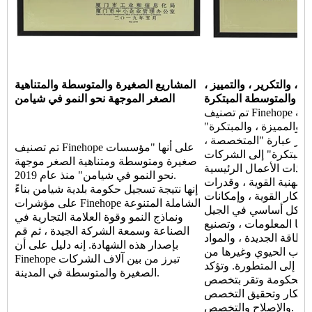
، والتكرير ، والتمييز ،
المشاريع الصغيرة والمتوسطة والمتناهية
ة والمتوسطة المبتكرة
الصغر الموجهة نحو النمو في شيامن
تم تصنيف Finehope على أنها "شركة Xiamen
، والمميزة ، والمبتكرة"
عام 2020. تشير عبارة "المتخصصة ،
تم تصنيف Finehope على أنها "مؤسسات
 والمبتكرة" إلى الشركات
صغيرة ومتوسطة ومتناهية الصغر موجهة
 ذات الأعمال الرئيسية
نحو النمو في شيامن" منذ عام 2019.
المهنية القوية ، وقدرات
إنها نتيجة تسجيل حكومة بلدية شيامن بناءً
ابتكار القوية ، وإمكانات
على مؤشرات Finehope الشاملة المتنوعة
 بشكل أساسي في الجيل
ونماذج النمو وقوة العلامة التجارية في
جيا المعلومات ، وتصنيع
الصناعة وسمعة الشركة الجيدة ، ثم قم
لطاقة الجديدة ، والمواد
بإصدار هذه الشهادة. إنه دليل على أن
الطب الحيوي وغيرها من
Finehope تبرز من بين آلاف الشركات
ة إلى المتطورة. وتؤكد
الصغيرة والمتوسطة في المدينة.
الحكومة وتقر بتخصص Finehope ، والابتكار
لابتكار وتحقيق التخصص
والإصلاح والتخصص.