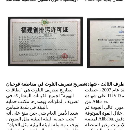
دة TUV
تصريح تصريف التلوث في مقاطعة فوجيان
منذ عام 2007 ، حصلت Finehope باستمرار
تصاريح تصريف التلوث هي "بطاقات
على شهادة TUV وأصبحت موردًا معتمدًا
الهوية" لجميع الكيانات المشاركة في
من Alibaba.
تصريف الملوثات ويصدرها مكتب حماية
هو مورد عالي الجودة تم
البيئة في بلدية شيامن.
من خلال القوة الموثوقة
شدد الأمين العام شي جين بينغ على أنه
لمنصة Alibaba. من خلال عمليات التدقيق
"يجب حماية البيئة البيئية مثل العيون ،
 الإنترنت وغير المتصلة
ويجب معاملة البيئة البيئية مثل الحياة".