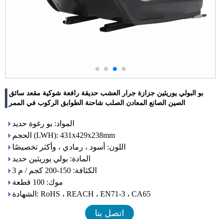
بو البولي يوريثين جزازة جرار العشب حديقة رافعة شوكية مقعد سائق
الصين الصانع المعادن الصلب شاحنة الطوابق الركوب في الممر
المواد: بو رغوة حديد
الحجم (LWH): 431x429x238mm
اللون: أسود ، رمادي ، وأكثر تخصيصًا
المادة: بولي يوريثين حديد
الكثافة: 150-200 كجم / م 3
موك: 100 قطعة
الشهادة: RoHS ، REACH ، EN71-3 ، CA65
اتصل بنا