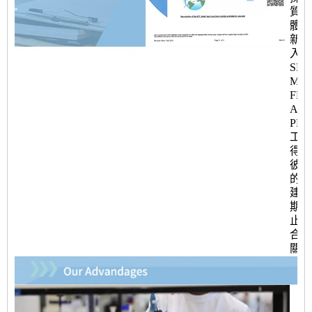
質量
體系
新產
入，
SP
MS
FM
AP
PP
工具
得了
彼勒
的好
建立
期迄
止的
合作
關係