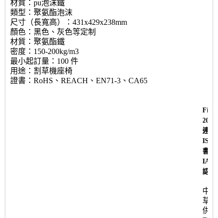
材質：pu泡沫鐵
類型：聚氨酯泡沫
尺寸（長寬高）：431x429x238mm
顏色：黑色、灰色等定制
材質：聚氨酯鐵
密度：150-200kg/m3
最小起訂量：100 件
用途：割草機座椅
證書：RoHS、REACH、EN71-3、CA65
Fine
200
連續
ISO 
書。
IATF
認證
中國 
草機
供應