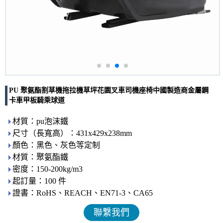
PU 聚氨酯割草機拖拉機草坪花園叉車司機座椅中國製造商金屬鋼
卡車甲板騎乘球道
材質：pu泡沫鐵
尺寸（長寬高）：431x429x238mm
顏色：黑色、灰色等定制
材質：聚氨酯鐵
密度：150-200kg/m3
起訂量：100 件
證書：RoHS、REACH、EN71-3、CA65
聯繫我們