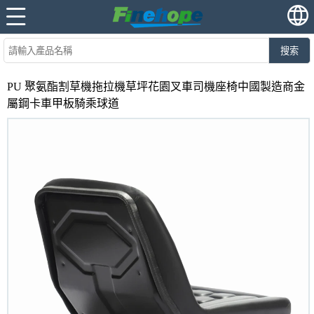
搜索
PU 聚氨酯割草機拖拉機草坪花園叉車司機座椅中國製造商金
屬鋼卡車甲板騎乘球道