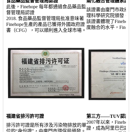
食品藥品監督管理局認證
兩化融合管理體系證
此後，Finehope 每年都通過食品藥品監
該證書由廈門市政府
督管理局認證
理科學研究院頒發。
2018. 食品藥品監督管理局批准意味著
該證書體現了Fineho
Finehope生產的產品已獲得外國政府證
度融合的水平，Fineh
書（CFG），可以順利進入全球市場。
福建省排污許可證
第三方——TUV認證
2007年以來，Fineh
排污許可證是所有涉及污染物排放的單
證，成為阿里巴巴認
位的“身份證”，由廈門市環保局頒發。