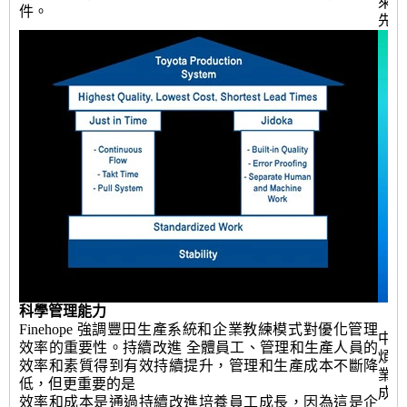
來更
件。
先公
科學管理能力
Finehope 強調豐田生產系統和企業教練模式對優化管理
中國
效率的重要性。持續改進 全體員工、管理和生產人員的
煩
效率和素質得到有效持續提升，管理和生產成本不斷降
業
低，但更重要的是
成。
效率和成本是通過持續改進培養員工成長，因為這是企