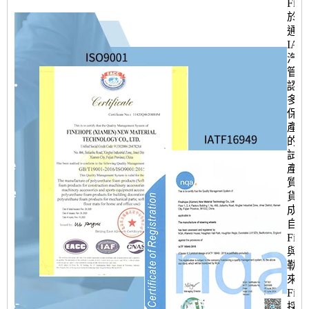
Fine
於20
通過
IAT
汽車
管理
認證
多份
保障
產品
的進
試制
產產
質量
貨時
成本
自20
Fine
與卡
勒合
來，
Fine
採用