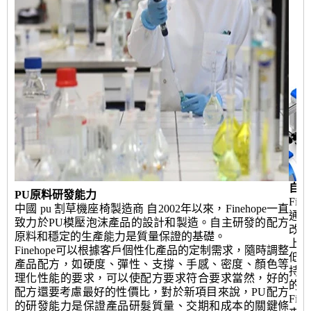
自動
PU原料研發能力
Fi
中國 pu 割草機座椅製造商
自2002年以來，Finehope一直
通過
致力於PU模壓泡沫產品的設計和製造。自主研發的配方
改
原料和穩定的生產能力是質量保證的基礎。
上
Finehope可以根據客戶個性化產品的定制需求，隨時調整
低
產品配方，如硬度、彈性、支撐、手感、密度、顏色等
持續
理化性能的要求，可以使配方要求符合要求當然，好的
的原
配方還要考慮最好的性價比，對於新項目來說，PU配方
Fi
的研發能力是保證產品研髮質量、交期和成本的關鍵條