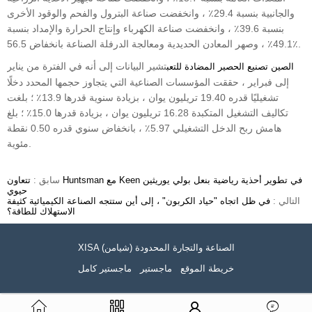
والجانبية بنسبة 29.4٪ ، وانخفضت صناعة البترول والفحم والوقود الأخرى
بنسبة 39.6٪ ، وانخفضت صناعة الكهرباء وإنتاج الحرارة والإمداد بنسبة
49.1٪ ، وصهر المعادن الحديدية ومعالجة الدرفلة الصناعة بانخفاض 56.5٪.
تشير البيانات إلى أنه في الفترة من يناير
الصين تصنيع الحصير المضادة للتعب
إلى فبراير ، حققت المؤسسات الصناعية التي يتجاوز حجمها المحدد دخلًا
تشغيليًا قدره 19.40 تريليون يوان ، بزيادة سنوية قدرها 13.9٪ ؛ بلغت
تكاليف التشغيل المتكبدة 16.28 تريليون يوان ، بزيادة قدرها 15.0٪ ؛ بلغ
هامش ربح الدخل التشغيلي 5.97٪ ، بانخفاض سنوي قدره 0.50 نقطة
مئوية.
سابق :
تتعاون Huntsman مع Keen في تطوير أحذية رياضية بنعل بولي يوريثين
حيوي
التالي :
في ظل اتجاه "حياد الكربون" ، إلى أين ستتجه الصناعة الكيميائية كثيفة
الاستهلاك للطاقة؟
XISA (شيامن) الصناعة والتجارة المحدودة
خريطة الموقع
ماجستير
ماجستير كامل