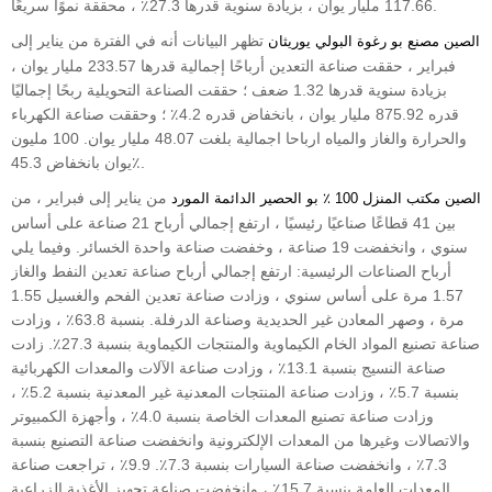
117.66 مليار يوان ، بزيادة سنوية قدرها 27.3٪ ، محققة نموًا سريعًا.
تظهر البيانات أنه في الفترة من يناير إلى
الصين مصنع بو رغوة البولي يوريثان
فبراير ، حققت صناعة التعدين أرباحًا إجمالية قدرها 233.57 مليار يوان ،
بزيادة سنوية قدرها 1.32 ضعف ؛ حققت الصناعة التحويلية ربحًا إجماليًا
قدره 875.92 مليار يوان ، بانخفاض قدره 4.2٪ ؛ وحققت صناعة الكهرباء
والحرارة والغاز والمياه ارباحا اجمالية بلغت 48.07 مليار يوان. 100 مليون
يوان بانخفاض 45.3٪.
من يناير إلى فبراير ، من
الصين مكتب المنزل 100 ٪ بو الحصير الدائمة المورد
بين 41 قطاعًا صناعيًا رئيسيًا ، ارتفع إجمالي أرباح 21 صناعة على أساس
سنوي ، وانخفضت 19 صناعة ، وخفضت صناعة واحدة الخسائر. وفيما يلي
أرباح الصناعات الرئيسية: ارتفع إجمالي أرباح صناعة تعدين النفط والغاز
1.57 مرة على أساس سنوي ، وزادت صناعة تعدين الفحم والغسيل 1.55
مرة ، وصهر المعادن غير الحديدية وصناعة الدرفلة. بنسبة 63.8٪ ، وزادت
صناعة تصنيع المواد الخام الكيماوية والمنتجات الكيماوية بنسبة 27.3٪. زادت
صناعة النسيج بنسبة 13.1٪ ، وزادت صناعة الآلات والمعدات الكهربائية
بنسبة 5.7٪ ، وزادت صناعة المنتجات المعدنية غير المعدنية بنسبة 5.2٪ ،
وزادت صناعة تصنيع المعدات الخاصة بنسبة 4.0٪ ، وأجهزة الكمبيوتر
والاتصالات وغيرها من المعدات الإلكترونية وانخفضت صناعة التصنيع بنسبة
7.3٪ ، وانخفضت صناعة السيارات بنسبة 7.3٪. 9.9٪ ، تراجعت صناعة
المعدات العامة بنسبة 15.7٪ ، وانخفضت صناعة تجهيز الأغذية الزراعية