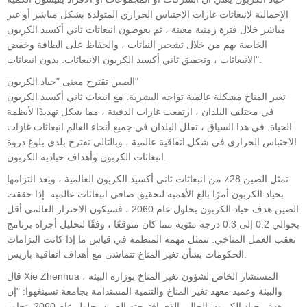
الإجمالية لانبعاثات غازات الاحتباس الحراري المتولدة بشكل مباشر أو غير
مباشر خلال فترة زمنية معينة ، ثم يعوضون انبعاثات ثاني أكسيد الكربون
الخاصة بهم من خلال تشجير النباتات ، والحفاظ على الطاقة وخفض
الانبعاثات ، وتحقيق ثاني أكسيد الكربون الانبعاثات. بدون انبعاثات".
الصين تقترح معنى "حياد الكربون"
تغير المناخ مشكلة عالمية تواجه البشرية. مع انبعاث ثاني أكسيد الكربون
في مختلف البلدان ، ارتفعت غازات الدفيئة ، مما شكل تهديدًا لأنظمة
الحياة. في هذا السياق ، تقلل البلدان في جميع أنحاء العالم انبعاثات غازات
الاحتباس الحراري في شكل اتفاقية عالمية ، وبالتالي تقترح بلدي بلوغ ذروة
انبعاثات الكربون وأهداف حيادية الكربون.
تمثل الصين 28٪ من انبعاثات ثاني أكسيد الكربون العالمية ، ويعد التزامها
بحياد الكربون أمرًا بالغ الأهمية لتحقيق صافي انبعاثات عالمية. إذا حققت
الصين هدف حياد الكربون بحلول عام 2060 ، فسيكون الاحترار العالمي أقل
بحوالي 0.2 إلى 0.3 درجة مئوية مما كان متوقعًا ، وفقًا لتحليل أجراه برنامج
تعقب العمل المناخي. تتمثل مهمة المنظمة في قياس ما إذا كانت التزامات
الحكومات بشأن تغير المناخ تتماشى مع أهداف اتفاقية باريس.
قال Xie Zhenhua ، المستشار الخاص لشؤون تغير المناخ بوزارة البيئة
والبيئة وعميد معهد تغير المناخ والتنمية المستدامة بجامعة تسينغهوا: "إن
هدف حياد الكربون الحالي الذي اقترحته الصين بحلول عام 2060 يتجاوز