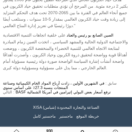
بكثير 2 درجة مئوية. من المرجح أن تؤدي متطلبات تحقيق حياد الكربون في
جميع أنحاء العالم في الفترة ما بين 2065-2070 تحت هدف التحكم المتزايد
إلى زيادة وقت حياد الكربون العالمي بمقدار 5-10 سنوات ، وستلعب أيضًا
دورًا رئيسيًا في تعزيز إدارة المناخ العالمي."
على خلفية اتجاهات التنمية الاقتصادية
الصين الصانع بو رئيس والعتاد
والاجتماعية الدولية الحالية والمشهد السياسي ، اتخذت الصين زمام المبادرة
لمتابعة الاتجاه العالمي للتنمية الخضراء والمنخفضة الكربون ، ووضعت
أهدافًا قوية وواضحة لتحقيق ذروة الكربون وحياد الكربون ، وأصدرت أهدافًا
واضحة أنشأت إشارة السياسة الواضحة صورة دولة رئيسية مسؤولة أمام
العالم الخارجي ، مما يدل على مسؤولية ومسؤولية دولة كبرى.
سابق :
في الشهرين الأولين ، زادت أرباح المواد الخام الكيميائية وصناعة
المنتجات بنسبة 27.3٪ على أساس سنوي
BASF ترفع أسعار بعض البولي إثيرامين في أمريكا الشمالية
التالي :
XISA (شيامن) الصناعة والتجارة المحدودة
خريطة الموقع
ماجستير
ماجستير كامل