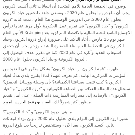
بوضوح في الجمعية العامة للأمم المتحدة أن انبعاثات ثاني أكسيد الكربون
يجب أن تبلغ ذروتها بحلول عام 2030 ، وتسعى جاهدة لتحقيق حياد الكربون
بحلول عام 2060. في الدورتين الوطنيتين هذا العام ، تمت كتابة "ذروة
الكربون" و "حياد الكربون" في تقرير عمل الحكومة لأول مرة. عندما ترأس
الأمين العام Xi Jinping الاجتماع التاسع للجنة المالية والاقتصاد المركزية بعد
ظهر يوم 15 مارس ، أعاد التأكيد على ضرورة إدراج ذروة الكربون وحياد
الكربون في التخطيط العام لبناء الحضارة البيئية ، وزخم يجب أن يتحقق
استيعاب الحديد وآثاره في عام 2030 كما هو مقرر. هدف الوصول إلى
الذروة الكربونية وحياد الكربون بحلول عام 2060.
ظهرت "قمة الكربون" و "حياد الكربون" بشكل متكرر في العديد من
المؤتمرات المركزية الهامة. كم تعرف عنهم؟ لماذا يقترح بلدي هدفًا لحياد
الكربون؟ كيف تتصل بصناعتنا الكيميائية؟ بأي وسيلة ووسائل لتحقيق؟
ستحلل هذه المقالة العلاقة بين الصناعة الكيميائية و "ذروة الكربون" و "حياد
الكربون" ، بالإضافة إلى مسارات الممارسة ذات الصلة ، على أمل تقديم
منظور أكثر شمولاً لك.
الصين بو رغوة الحرس المورد
ما هي "ذروة الكربون" و "حياد الكربون"؟
تشير ذروة الكربون إلى التزام بلدي بحلول عام 2030 ، ولن تزداد انبعاثات
ثاني أكسيد الكربون بعد الآن ، وستنخفض تدريجياً بعد بلوغ الذروة.
حياد الكربون يعني أن الشركات أو المجموعات أو الأفراد يقيسون الكمية