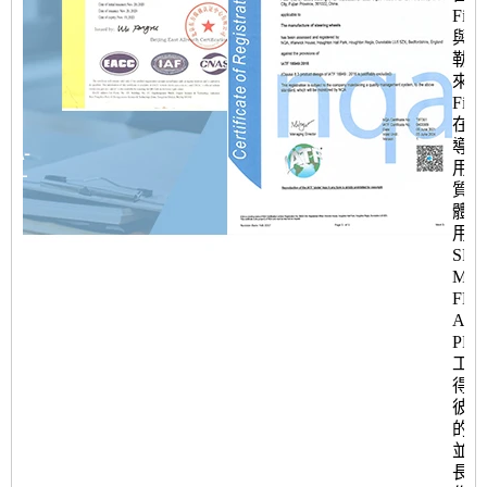
Fine
與卡
勒合
來，
Fine
在新
導入
用了
質量
體系
用了
SP
MS
FM
AP
PP
工具
得了
彼勒
的好
並建
長期