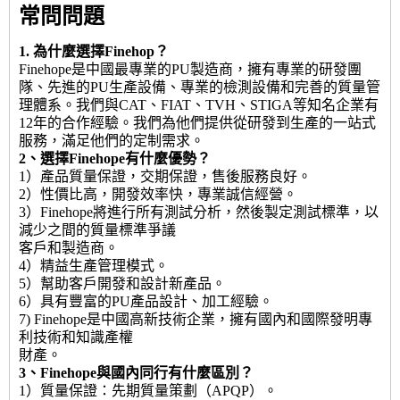
常問問題
1. 為什麼選擇Finehop？
Finehope是中國最專業的PU製造商，擁有專業的研發團
隊、先進的PU生產設備、專業的檢測設備和完善的質量管
理體系。我們與CAT、FIAT、TVH、STIGA等知名企業有
12年的合作經驗。我們為他們提供從研發到生產的一站式
服務，滿足他們的定制需求。
2、選擇Finehope有什麼優勢？
1）產品質量保證，交期保證，售後服務良好。
2）性價比高，開發效率快，專業誠信經營。
3）Finehope將進行所有測試分析，然後製定測試標準，以
減少之間的質量標準爭議
客戶和製造商。
4）精益生產管理模式。
5）幫助客戶開發和設計新產品。
6）具有豐富的PU產品設計、加工經驗。
7) Finehope是中國高新技術企業，擁有國內和國際發明專
利技術和知識產權
財產。
3、Finehope與國內同行有什麼區別？
1）質量保證：先期質量策劃（APQP）。