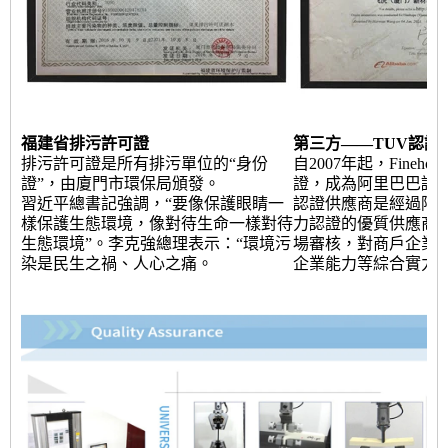
福建省排污許可證
第三方——TUV認證
排污許可證是所有排污單位的“身份
自2007年起，Fineh
證”，由廈門市環保局頒發。
證，成為阿里巴巴認
習近平總書記強調，“要像保護眼睛一
認證供應商是經過阿
樣保護生態環境，像對待生命一樣對待
力認證的優質供應商
生態環境”。李克強總理表示：“環境污
場審核，對商戶企業
染是民生之禍、人心之痛。
企業能力等綜合實力