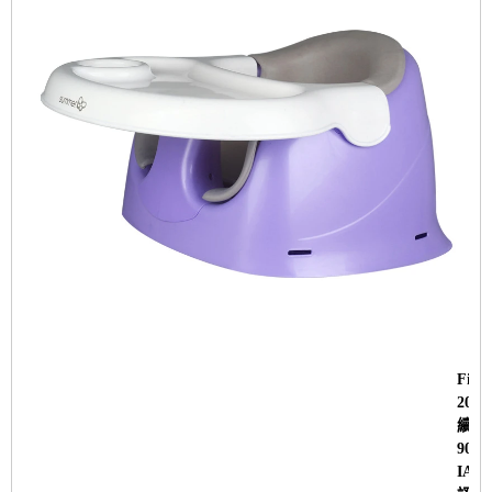
Fine
200
續獲
900
IATF