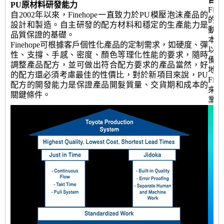
PU原材料研發能力
Fi
自2002年以來，Finehope一直致力於PU模壓泡沫產品的
的。
設計和製造。自主研發的配方材料和穩定的生產能力是
動
品質保證的基礎。
本
Finehope可根據客戶個性化產品的定制需求，如硬度、彈
以
性、支撐、手感、密度、顏色等理化性能的要求，隨時
備的
調整產品配方，並可做出符合配方要求的產品當然，好
地位
的配方還必須考慮最佳的性價比，對於新項目來說，PU
Fi
配方的開發能力是保證產品開髮質量、交貨期和成本的
來更
關鍵條件。
業可