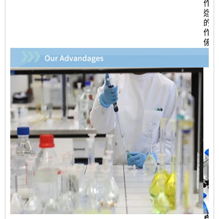
作關
迄今
的長
作夥
係。
自動