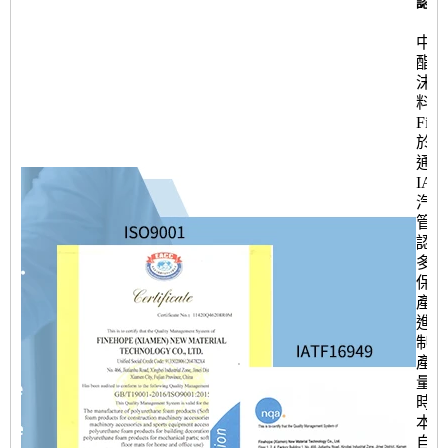
認證
中國
酯硬
沫建
料供
Fine
於20
通過
IAT
汽車
管理
認證
多個
保證
產品
進度
制和
產品
量、
時間
本。
自20