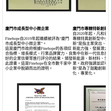
廈門市成長型中小微企業
廈門市專精特新創新
自2020年起，凡和普
Finehope自2019年起連續被評為“廈門
專精特異創新型中小企
市成長型中小微企業”。
新”是指主業突出、專
這是廈門市政府根據Finehope的各項綜
新能力強、發展潛力
合指標、增長模式、行業品牌實力、良
集中在新一代信息技
好的企業信譽等進行評分的結果，頒發
新能源、新材料、生
此證書。這是Finehope在全市數千家中
業。政府強調並認可凡
小企業中脫穎而出的證明。
新”是為了鼓勵創新，
化、專業化。