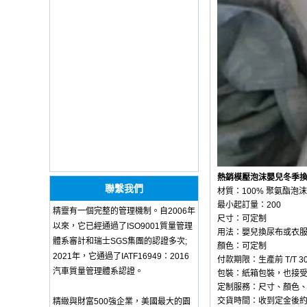
OEM ODM
polyurethane material
unique helmets 2025
design PU Foam Head
Guard - COPY - sbtssd
High quality factory
price Luxury two
armrest for dentist for
dentist china dental
unit - COPY - 72kd3n
Training Sparing
Headgear Boxing
Headgear Head
Guard Sparring
Helmet Boxing Head
熱銷模壓泡沫嬰兒冬季
Guard PU red color -
聯繫我們
材質：100% 聚氨酯泡沫
COPY - iwhp4c
最小起訂量：200
精靈有一個完整的管理機制。自2006年
OEM ODM
尺寸：可定制
polyurethane material
以來，它已經通過了ISO9001質量管理
用法：嬰兒換尿布或衣
unique helmets design
體系審計和瑞士SGS集團的認證多次;
顏色：可定制
PU Foam Head Guard
2021年，它通過了IATF16949：2016
- COPY - gdfoa2
付款期限：生產前 T/T 3
汽車質量管理體系認證。
包裝：紙箱包裝，也接
Premium Baby
定制服務：尺寸、顏色
Changing Basket
Thick & Waterproof
交貨時間：收到定金後約
精緻與財富500強企業，美國最大的園