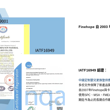
Finehope 自 20
IATF16949 認證：
中國定制嬰兒更換墊供
多份文件保障了新產品
自2007年Finehop
使用SPC、MSA、FM
期迄今為止的長期合作