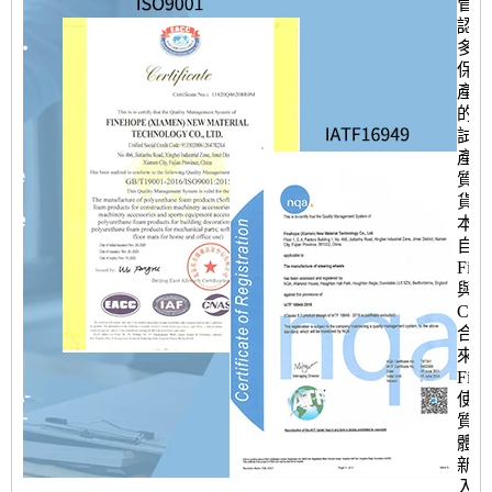
管理
認證
多份
保證
產品
的進
試制
產產
質量
貨期
本。
自 2
Fine
與
Cater
合作
來，
Fine
使用
質量
體系
新產
入，