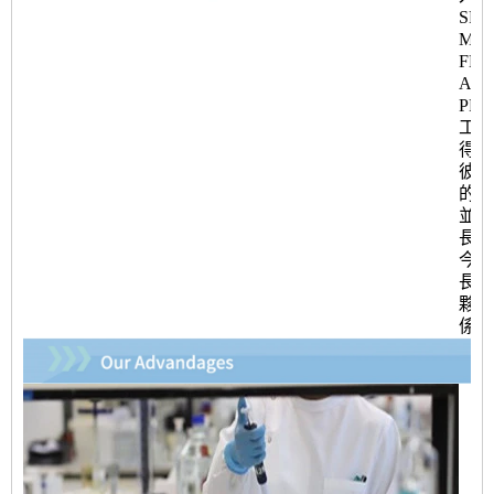
SP
MS
FM
APQ
PPA
工具
得了
彼勒
的讚
並建
長期
今為
長期
夥伴
係。