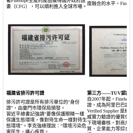
著Finehope生產的產品獲得國外政府證
度融合的水平，Fineh
書（CFG），可以順利進入全球市場。
福建省排污許可證
第三方——TUV認證
自2007年起，Fineh
排污許可證是所有排污單位的“身份
證，成為阿里巴巴認
證”，由廈門市環保局頒發。
Verified Supplie
習近平總書記強調“要像保護眼睛一樣
威實力驗證的優質供
保護生態環境，像對待生命一樣對待生
下現場審核，對商戶
態環境”。李克強總理說：“環境污染危
質、企業能力等綜合
害民生，痛心疾首。