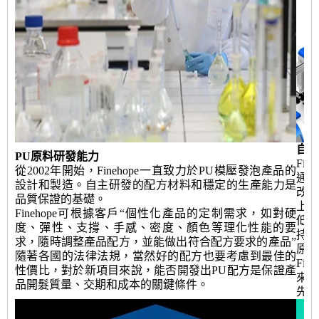
自動
PU原料研發能力
Fi
從2002年開始，Finehope一直致力於PU模壓發泡產品的
通過
設計和製造。自主研發的配方材料和穩定的生產能力是
改
品質保證的基礎。
上
Finehope可根據客戶“個性化產品的定制需求，如對硬
低
度、彈性、支撐、手感、密度、顏色等理化性能的要
持續
求，隨時調整產品配方，並能做出符合配方要求的產品”
原因
隨著各國的法律法規，當然好的配方也要考慮到最佳的
Fi
性價比，對於新項目來說，能否開發出PU配方是保證產
來更
品開髮質量、交期和成本的關鍵條件。
先公