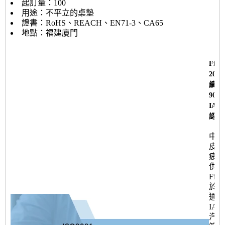
起訂量：100
用途：不平立的桌墊
證書：RoHS、REACH、EN71-3、CA65
地點：福建廈門
Fine
200
續獲得
900
IATF
認證
中國
皮辦
疲勞
供應
Fine
於20
通過
IAT
汽車