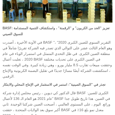
BASF: تعزيز "الحد من الكربون" و "الرقمنة" ، واستكشاف التنمية المستدامة
للسوق الصيني
في الآونة الأخيرة ، أصدرت BASF "التقرير السنوي للصين الكبرى 2020" ،
وهو العام الثالث عشر على التوالي الذي تصدر فيه الشركة تقريرًا شاملاً في
منطقة الصين الكبرى. في ظل التحدي المتمثل في استمرار الوباء في عام
2020 ، تغلبت أعمال BASF في الصين الكبرى على تحديات مختلفة
وحققت مبيعات تقارب 8.5 مليار يورو ، وهي زيادة كبيرة. وفي الوقت نفسه
، استكشفت الشركة أيضًا مسارًا جديدًا في تقليل البصمة الكربونية والإنتاج
الرقمي.
تجذر في "السوق الصينية": استمر في الاستثمار في الإنتاج المحلي والابتكار
قال الدكتور كي ديوين ، رئيس مجلس إدارة شركة BASF الكبرى للصين:
"عام 2021 هو العام الـ 136 لأعمال BASF في الصين. هذا تاريخ طويل جدا
ورائع. اليوم ، على المستوى العالمي ، أصبحت الصين شركتنا الوحيدة. ثاني
أكبر سوق بعد الولايات المتحدة ، حققت BASF معدل نمو بلغ 16٪ في