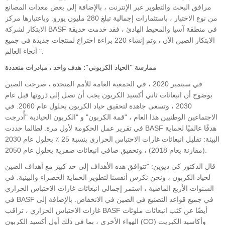
مرافق البحث والتطوير عبر الإنترنت ، بالإضافة إلى بعض معدات المصانع
من نوع الاختبار ، باستثمارات إجمالية تبلغ 280 مليون يورو. وباعتبارها مركز
الابتكار لشركة BASF في منطقة آسيا والمحيط الهادئ ، فقد خدمت حديقة
الابتكار الصين الآن ، وتم إنشاء 220 براءة اختراع لمنتجات جديدة في جميع
أنحاء العالم ".
ممارسة "الحياد الكربوني": هدف واحد ، مبادرات متعددة
في سبتمبر 2020 ، في الجمعية العامة للأمم المتحدة ، صرحت الصين
بوضوح أن انبعاثات ثاني أكسيد الكربون يجب أن تصل إلى ذروتها قبل عام
2030 ، وتسعى جاهدة لتحقيق حياد الكربون بحلول عام 2060. في
الاجتماعين الوطنيين هذا العام ، "قمة الكربون" و "الكربون الحيادية "أُدرجت
في تقرير عمل الحكومة لأول مرة. لطالما حددت BASF هدفًا عالميًا لحماية
البيئة: تقليل انبعاثات غازات الاحتباس الحراري بنسبة 25 ٪ بحلول عام 2030
(مقارنة بعام 2018) ، وتحقيق صافي انبعاثات صفرية بحلول عام 2050.
قال الدكتور كي ديوين: "تتوافق هذه الأهداف إلى حد كبير مع أهداف الصين
لحياد الكربون ، ونحن نكرس أنفسنا لتطوير الحماية الخضراء والبيئية. في
السنوات الأربع الماضية ، استمر إجمالي انبعاثات غازات الاحتباس الحراري
في BASF في جميع قواعد التصنيع في الصين في الانخفاض. بالإضافة إلى
غازات الاحتباس الحراري ، تراقب BASF أيضًا عن كثب انبعاثات ملوثات
الهواء الأخرى ، بما في ذلك أول أكسيد الكربون (CO) وأكاسيد الكبريت