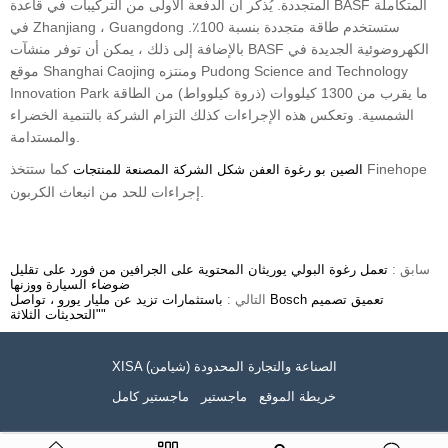
المتجددة. يُذكر أن الدفعة الأولى من التركيبات في قاعدة BASF المتكاملة
في Zhanjiang ، Guangdong ستستخدم طاقة متجددة بنسبة 100٪.
بالإضافة إلى ذلك ، يمكن أن توفر منشآت BASF الكهروضوئية الجديدة في
موقع Shanghai Caojing ومنتزه Pudong Science and Technology
Innovation Park ما يقرب من 1300 كيلووات (ذروة كيلوواط) من الطاقة
الشمسية. وتعكس هذه الإجراءات كذلك التزام الشركة بالتنمية الخضراء
والمستدامة.
كما ستتخذ Finehope
الصين بو رغوة العفن شكل الشركة المصنعة للمنتجات
إجراءات للحد من انبعاث الكربون.
سابق :
تعمل رغوة البولي يوريثان المحتوية على الجرافين من فورد على تقليل
ضوضاء السيارة ووزنها
التالي :
باستثمارات تزيد عن مليار يورو ، تواصل Bosch تعميق تصميم
"التحديثات الثلاثة"
XISA (شيامن) الصناعة والتجارة المحدودة
خريطة الموقع
ماجستير
ماجستير كامل