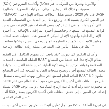
(SOx) وأكاسيد النيتروجين (NOx) والأمونيا وغيرها من المركبات غير
العضوية ، وكذلك الغبار وغير الميثان.المركبات العضوية المتطايرة
(NMVOC). في عام 2020 ، سيتم تقليل انبعاثات ملوثات الهواء في BASF
في الصين الكبرى بنسبة 16٪. ويرجع ذلك إلى العديد من التحسينات التقنية
التي أجريناها ، بما في ذلك تركيب بعض المنتجات عبر الإنترنت في بعض
قواعد التصنيع في شنغهاي وجيانغسو. أجهزة المراقبة ، بالإضافة إلى أجهزة
الإنذار الداخلية وأجهزة الإنذار المبكر. لا تضمن هذه التقنيات فقط امتثالنا
لمعايير الانبعاثات الكيميائية الصارمة المتزايدة في الصين ، ولكنها تساعدنا
أيضًا في تقليل التأثير على البيئة في عملية زيادة الطاقة الإنتاجية. "
وأضاف الدكتور كي ديوين: "لقد دافعنا عن مفهوم التكامل. في العقود
القليلة الماضية ، اعتمدت BASF نظام الإنتاج هذا. لقد جمعنا بين المصانع
المختلفة وقواعد الإنتاج بطريقة ذكية للغاية. تصبح طاقة النفايات المتولدة
مصدر الطاقة لمصنع آخر ، وتصبح منتجات النفايات المنتجة في أحد المصانع
المادة الخام لمصنع آخر مجاور. وبهذه الطريقة ، ستقلل BASF 6.2 مليون
طن من انبعاثات ثاني أكسيد الكربون في جميع أنحاء العالم في عام 2020.
تمتلك BASF ما مجموعه ستة وقد أدت قاعدة الإنتاج المتكاملة ، والتي توجد
إحداها في الصين ، إلى خفض انبعاثات ثاني أكسيد الكربون بمقدار 530 ألف
طن العام الماضي ".
من أجل تقليل انبعاثات الكربون بشكل أكبر ، بدأت BASF في تجربة الطاقة