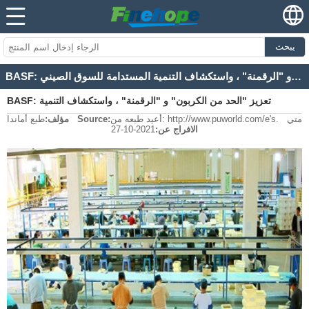
يبحث
BASF: تعزيز "الحد من الكربون" و "الرقمنة" ، واستكشاف التنمية المستدامة للسوق الصيني
BASF: تعزيز "الحد من الكربون" و "الرقمنة" ، واستكشاف التنمية
أعيد طبعه من: http://www.puworld.com/e's. متي
Source:
مؤلف:
طبع أماندا
المستدامة للسوق الصيني
الافراج عن:
2021-10-27