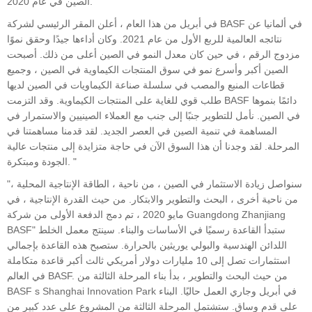
الصين في عام 2020. "
في أبريل من هذا العام ، أعلن المقر الرئيسي لشركة BASF في ألمانيا عن
نتائجه العالمية للربع الأول من عام 2021. وكان أداءها جيدًا وحقق نموًا
مزدوج الرقم ، في حين كان معدل النمو في الصين أعلى من ذلك. أصبحت
الصين أكبر وأسرع نمو في سوق المنتجات الكيماوية في الصين ، وجميع
قطاعات المنبع والمصب في سلسلة صناعة الكيماويات في الصين لديها
طلب قوي للغاية على المنتجات الكيماوية. وقد التزمت BASF دائمًا بنموها
في الصين. نأمل للتطوير جنبًا إلى جنب مع العملاء الصينيين والاستمرار في
المساهمة في تنمية الصين في العصر الجديد. لقد قدمنا ​​مساهمتنا في
المرحلة. لقد وجدنا أن هذا السوق الآن في حاجة متزايدة إلى منتجات عالية
الجودة ومبتكرة. "
"سنواصل زيادة الاستثمار في الصين ، من ناحية ، الطاقة الإنتاجية المحلية ،
من ناحية أخرى ، البحث والتطوير والابتكار. من حيث القدرة الإنتاجية ، في
مايو 2020 ، تم دمج الدفعة الأولى من شركة Guangdong Zhanjiang
BASF" ستبدأ القاعدة رسميًا في الأساسات والبناء. سينتج معمل الخلط
اللدائن الهندسية والبولي يوريثين بالحرارة. ستصبح هذه القاعدة بإجمالي
استثمارات تصل إلى 10 مليارات دولار أمريكي ثالث أكبر قاعدة متكاملة
في العالم BASF. من حيث البحث والتطوير ، بدأ بناء المرحلة الثالثة من
BASF s Shanghai Innovation Park في أبريل وجاري العمل حاليًا. البناء
على قدم وساق. ستشتمل المرحلة الثالثة من المشروع على عدد كبير من