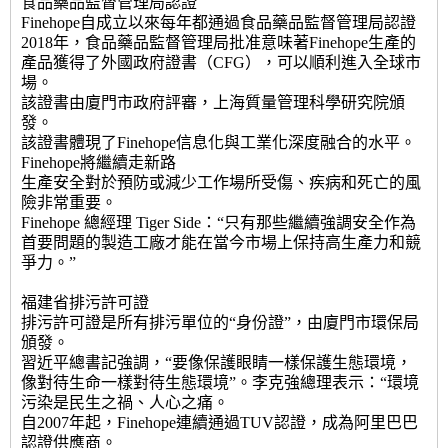
食品藥品監督管理局認證
Finehope自成立以來每年都通過食品藥品監督管理局認證
2018年，食品藥品監督管理局批准意味著Finehope生產的
產品獲得了外國政府證書（CFG），可以順利進入全球市
場。
該證書由廈門市政府評審，上海質量管理科學研究院頒
發。
該證書體現了Finehope信息化與工業化深度融合的水平。
Finehope將繼續走新路
生產安全對於預防或減少工作場所受傷、疾病和死亡的風
險非常重要。
Finehope 總經理 Tiger Side：“只有那些繼續強調安全作為
首要問題的製造工廠才能在當今市場上保持高生產力和競
爭力。”
福建省排污許可證
排污許可證是所有排污單位的“身份證”，由廈門市環保局
頒發。
習近平總書記強調，“要像保護眼睛一樣保護生態環境，
像對待生命一樣對待生態環境”。李克強總理表示：“環境
污染是民生之禍、人心之痛。
自2007年起，Finehope連續通過TUV認證，成為阿里巴巴
認證供應商。