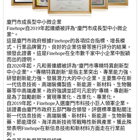
廈門市成長型中小微企業
Finehope自2019年起連續被評為“廈門市成長型中小微企
業”。
這是廈門市政府根據Finehope的各項綜合指標、增長模
式、行業品牌實力、良好的企業信譽等進行評分的結果，
頒發此證書。這是Finehope在全市數千家中小企業中脫穎
而出的證明。
自2020年起，凡和普連續被評為“廈門市專精特異創新型
中小企業”。“專精特異創新”是指主業突出、專業能力強、
研發創新能力強、發展潛力大的中小企業。主要集中在新
一代信息技術、高端裝備製造、新能源、新材料、生物醫
藥等中高端產業。政府強調並認可凡宏的“專精、專創新”
是為了鼓勵創新，實現專業化、改革化、專業化。
自2019年起，Finehope入選廈門市科技小巨人領軍企業。
該證書由廈門市政府五部門聯合頒發。評選標準重點關注
新一代信息技術、高端裝備、新材料、新能源、生物新醫
藥、節能環保、海洋高新技術等戰略性新興產業。獲此殊
榮表明Finehope在新信息技術和新材料方面走在行業前
列。